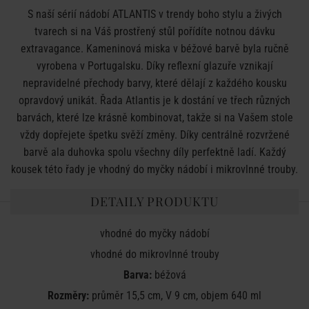
S naší sérií nádobí ATLANTIS v trendy boho stylu a živých
tvarech si na Váš prostřený stůl pořídíte notnou dávku
extravagance. Kameninová miska v béžové barvě byla ručně
vyrobena v Portugalsku. Díky reflexní glazuře vznikají
nepravidelné přechody barvy, které dělají z každého kousku
opravdový unikát. Řada Atlantis je k dostání ve třech různých
barvách, které lze krásně kombinovat, takže si na Vašem stole
vždy dopřejete špetku svěží změny. Díky centrálně rozvržené
barvě ala duhovka spolu všechny díly perfektně ladí. Každý
kousek této řady je vhodný do myčky nádobí i mikrovlnné trouby.
DETAILY PRODUKTU
vhodné do myčky nádobí
vhodné do mikrovlnné trouby
Barva:
béžová
Rozměry:
průměr 15,5 cm, V 9 cm, objem 640 ml