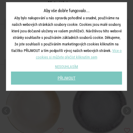
Materiál:
kamenina
Aby vše dobře fungovalo...
Aby bylo nakupování u nás opravdu pohodlné a snadné, používáme na
SDÍLEJTE S PŘÁTELI
našich webových stránkách soubory cookie. Cookies jsou malé soubory,
které jsou dočasně uloženy ve vašem prohlížeči. Návštěvou této webové
stránky souhlasíte s používáním základních souborů cookie. Děkujeme,
že jste souhlasili s používáním marketingových cookies kliknutím na
tlačítko PŘIJMOUT a tím podpořili vývoj našich webových stránek.
Více o
cookies si můžete přečíst kliknutím sem
DALŠÍ PRODUKTY ZE SÉRIE
NESOUHLASÍM
PŘIJMOUT