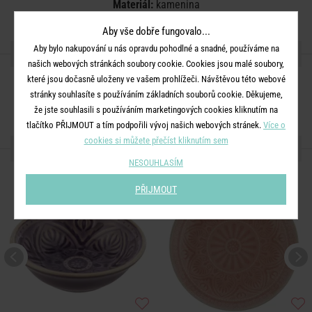
Materiál:
kamenina
Aby vše dobře fungovalo...
Aby bylo nakupování u nás opravdu pohodlné a snadné, používáme na
SDÍLEJTE S PŘÁTELI
našich webových stránkách soubory cookie. Cookies jsou malé soubory,
které jsou dočasně uloženy ve vašem prohlížeči. Návštěvou této webové
stránky souhlasíte s používáním základních souborů cookie. Děkujeme,
že jste souhlasili s používáním marketingových cookies kliknutím na
tlačítko PŘIJMOUT a tím podpořili vývoj našich webových stránek.
Více o
cookies si můžete přečíst kliknutím sem
DALŠÍ PRODUKTY ZE SÉRIE
NESOUHLASÍM
PŘIJMOUT