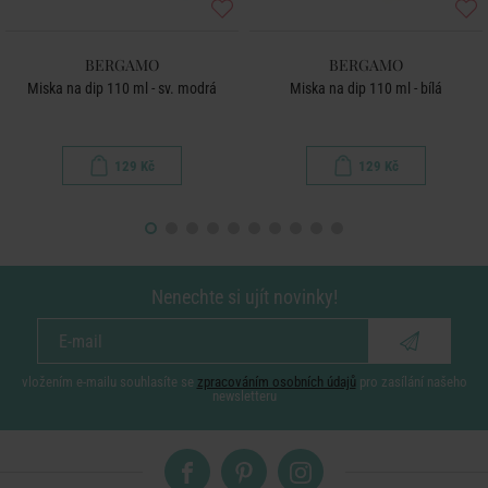
BERGAMO
BERGAMO
Miska na dip 110 ml - sv. modrá
Miska na dip 110 ml - bílá
129 Kč
129 Kč
Nenechte si ujít novinky!
vložením e-mailu souhlasíte se
zpracováním osobních údajů
pro zasílání našeho
newsletteru