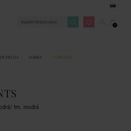
0
KOUPELNA
DÁRKY
VÝPRODEJ
NTS
modrá/ tm. modrá