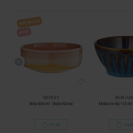
BESTSELLER
NOVÉ!
MEDLEY
BERGAM
Mísa 600 ml - žlutá/růžová
Miska na dip 110 ml 
179 Kč
129 K