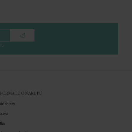
eru
NFORMACE O NÁKUPU
sté dotazy
prava
atba