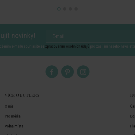
ujít novinky!
ožením e-mailu souhlasíte se
zpracováním osobních údajů
pro zasílání našeho newslett
VÍCE O BUTLERS
I
O nás
Ča
Pro média
Do
Volná místa
Pl