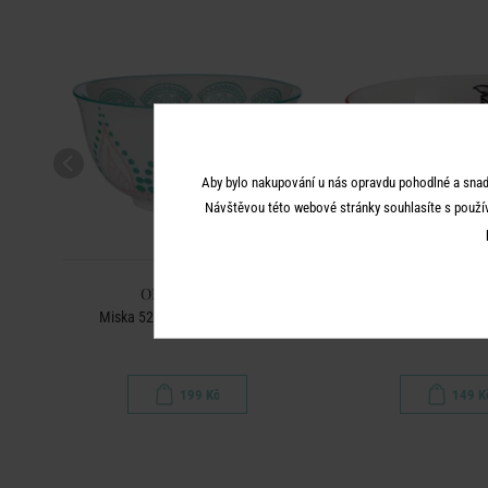
Aby bylo nakupování u nás opravdu pohodlné a snad
Návštěvou této webové stránky souhlasíte s použí
ORNAMENTS
ORNAMEN
á
Miska 520 ml - růžová/zelená
Miska japonismu
199 Kč
149 K