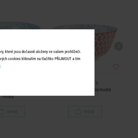
BEST
y, které jsou dočasně uloženy ve vašem prohlížeči.
vých cookies kliknutím na tlačítko PŘIJMOUT a tím
m
RNAMENTS
ORNAMENTS
atým okrajem 240 ml -
Miska 520 ml - červená/modrá
modrá
149 Kč
199 Kč