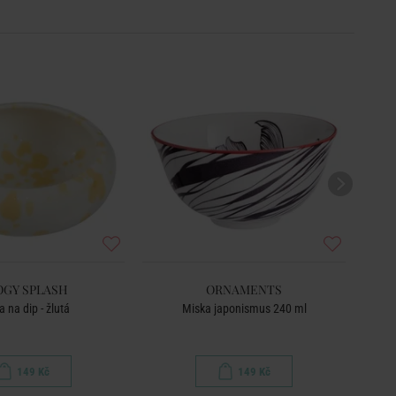
OGY SPLASH
ORNAMENTS
 na dip - žlutá
Miska japonismus 240 ml
149 Kč
149 Kč