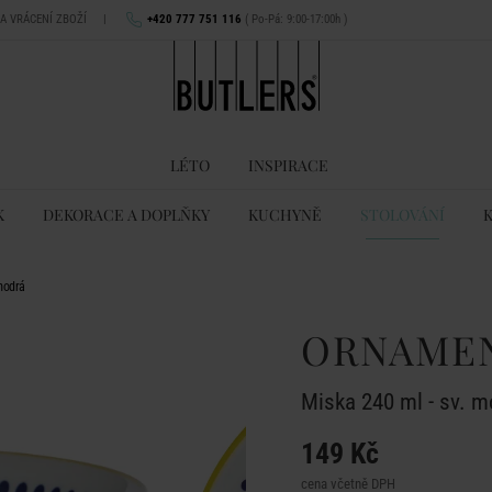
NA VRÁCENÍ ZBOŽÍ
|
+420 777 751 116
( Po-Pá: 9:00-17:00h )
LÉTO
INSPIRACE
K
DEKORACE A DOPLŇKY
KUCHYNĚ
STOLOVÁNÍ
modrá
ORNAME
Miska 240 ml - sv. 
149 Kč
cena včetně DPH