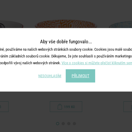
Aby vše dobře fungovalo...
né, používáme na našich webových stránkách soubory cookie. Cookies jsou malé soubor
váním základních souborů cookie. Děkujeme, že jste souhlasili s používáním marketingo
podpořili vývoj našich webových stránek.
Více o cookies si můžete přečíst kliknutím se
PŘIJMOUT
NESOUHLASÍM
TS
ORNAMENTS
O
s 240 ml
Miska 520 ml - modrá/oranžová
Miska se zl
č
199 Kč