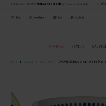
STANDARDNÍ DOPRAVA
ZDARMA OD 2 500 KČ
(nevztahuje se na nábytek)
|
30 DNÍ 
Blog
Newsletter
B2B
Obchody
NOVINKY
SVATBA
NÁBYTE
Domů
Stolování
Mísy a misky
ORNAMENTS Miska 240 ml - sv. modrá/ tm. 