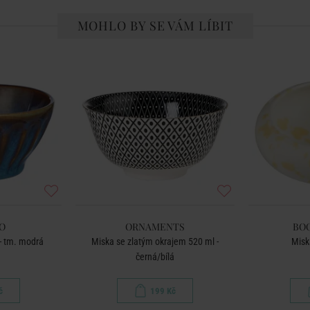
MOHLO BY SE VÁM LÍBIT
O
ORNAMENTS
BO
- tm. modrá
Miska se zlatým okrajem 520 ml -
Miska
černá/bílá
č
199 Kč