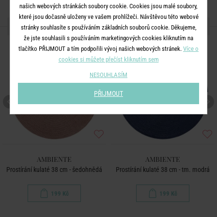
našich webových stránkách soubory cookie. Cookies jsou malé soubory,
které jsou dočasně uloženy ve vašem prohlížeči. Návštěvou této webové
DALŠÍ PRODUKTY ZE SÉRIE
stránky souhlasíte s používáním základních souborů cookie. Děkujeme,
že jste souhlasili s používáním marketingových cookies kliknutím na
tlačítko PŘIJMOUT a tím podpořili vývoj našich webových stránek.
Více o
cookies si můžete přečíst kliknutím sem
NESOUHLASÍM
PŘIJMOUT
AMBIENTE
AMBIENTE
Prostírání kulaté 38 cm - šedohnědá
Prostírání kulaté 38 cm - tm. modrá
199 Kč
199 Kč