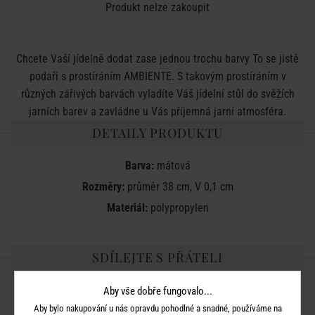
Produkt nelze zakoupit
Chcete Vaší jídelně dodat zase jednou trochu barvy To se jistě
podaří s prostíráním AMBIENTE. S takovým prostíráním v
různých zářivých barvách vyladíte Váš jídelní stůl do svěžích
jarních barev a zavládne u Vás příjemná jarní atmosféra.
DETAILY PRODUKTU
Barva:
mátová
Rozměry:
průměr 38 cm, V 0,1 cm
Materiál:
polypropylen
SDÍLEJTE S PŘÁTELI
Aby vše dobře fungovalo...
Aby bylo nakupování u nás opravdu pohodlné a snadné, používáme na