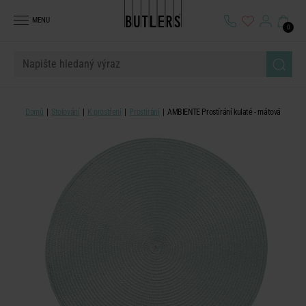
MENU
0
Domů
Stolování
K prostření
Prostírání
AMBIENTE Prostírání kulaté - mátová