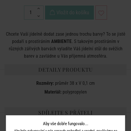
Vložit do košíku
Chcete Vaší jídelně dodat zase jednou trochu barvy? To se jistě
podaří s prostíráním
AMBIENTE
. S takovým prostíráním v
různých zářivých barvách vyladíte Váš jídelní stůl do svěžích
barev a zavládne u Vás příjemná atmosféra.
DETAILY PRODUKTU
Rozměry:
průměr 38 x V 0,1 cm
Materiál:
polypropylen
SDÍLEJTE S PŘÁTELI
Aby vše dobře fungovalo...
Aby bylo nakupování u nás opravdu pohodlné a snadné, používáme na