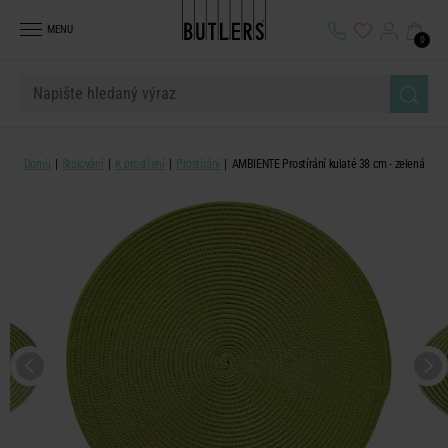
MENU
0
Domů
Stolování
K prostření
Prostírání
AMBIENTE Prostírání kulaté 38 cm - zelená