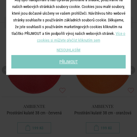
našich webových stránkách soubory cookie. Cookies jsou malé soubory,
které jsou dočasně uloženy ve vašem prohlížeči. Návštěvou této webové
stránky souhlasíte s používáním základních souborů cookie. Děkujeme,
DALŠÍ PRODUKTY ZE SÉRIE
že jste souhlasili s používáním marketingových cookies kliknutím na
tlačítko PŘIJMOUT a tím podpořili vývoj našich webových stránek.
Více o
cookies si můžete přečíst kliknutím sem
NESOUHLASÍM
PŘIJMOUT
AMBIENTE
AMBIENTE
Prostírání kulaté 38 cm - červená
Prostírání kulaté 38 cm - oranžová
199 Kč
199 Kč