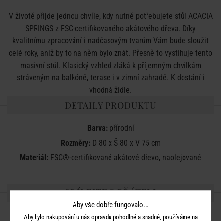
V životě přijde jednou chvíle, kdy nutně potřebujete stůl ACACIA
SPRINGS z FSC-certifikovaného akátového dřeva. Díky
kvalitnímu zpracování i nadčasovým tvarům Vám bude sloužit
celé roky, aniž by to na něm bylo znát. Přesně to vystihuje tento
masivní stůl. Klasický vzhled zláká k příjemným chvilkám
stráveným na balkóně, terase i v zimní zahradě. K dostání i
vhodná židle.
DETAILY PRODUKTU
Barva:
přírodní
Rozměry:
D 80 x Š 80 x V 75 cm
Materiál:
FSC®-certifikované akátové dřevo, naolejované
SDÍLEJTE S PŘÁTELI
Aby vše dobře fungovalo...
Aby bylo nakupování u nás opravdu pohodlné a snadné, používáme na