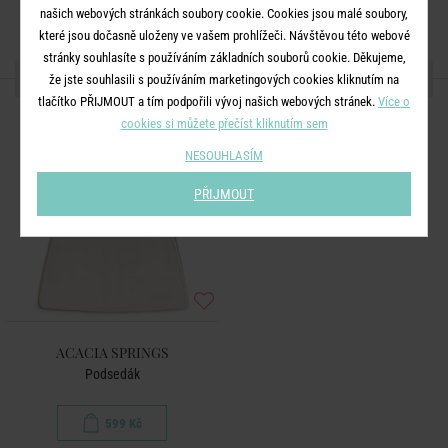
našich webových stránkách soubory cookie. Cookies jsou malé soubory,
které jsou dočasně uloženy ve vašem prohlížeči. Návštěvou této webové
stránky souhlasíte s používáním základních souborů cookie. Děkujeme,
DALŠÍ PRODUKTY ZE SÉRIE
že jste souhlasili s používáním marketingových cookies kliknutím na
tlačítko PŘIJMOUT a tím podpořili vývoj našich webových stránek.
Více o
cookies si můžete přečíst kliknutím sem
NESOUHLASÍM
PŘIJMOUT
ACACIA SPRINGS
Podsedák
599 Kč