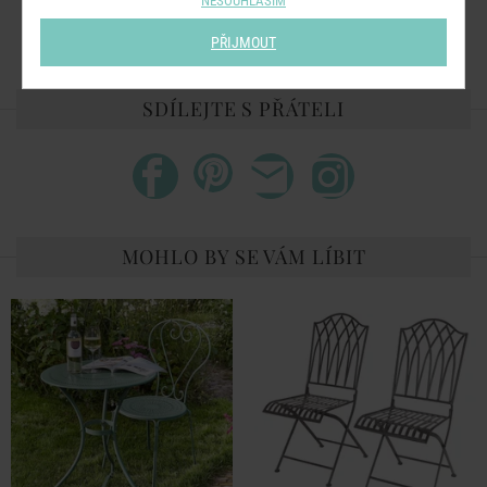
NESOUHLASÍM
Barva:
tm. hnědá
PŘIJMOUT
SDÍLEJTE S PŘÁTELI
MOHLO BY SE VÁM LÍBIT