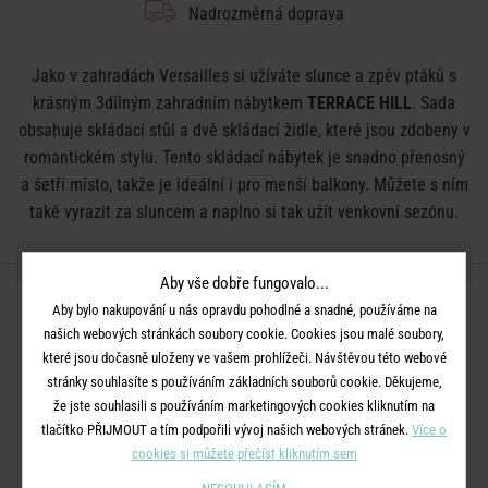
Nadrozměrná doprava
Jako v zahradách Versailles si užíváte slunce a zpěv ptáků s
krásným 3dílným zahradním nábytkem
TERRACE HILL
. Sada
obsahuje skládací stůl a dvě skládací židle, které jsou zdobeny v
romantickém stylu. Tento skládací nábytek je snadno přenosný
a šetří místo, takže je ideální i pro menší balkony. Můžete s ním
také vyrazit za sluncem a naplno si tak užít venkovní sezónu.
DETAILY PRODUKTU
Aby vše dobře fungovalo...
Aby bylo nakupování u nás opravdu pohodlné a snadné, používáme na
Rozměry:
židle: D 41 x Š 54 x V 91 cm, stůl: průměr 70 x V 71
našich webových stránkách soubory cookie. Cookies jsou malé soubory,
cm,
které jsou dočasně uloženy ve vašem prohlížeči. Návštěvou této webové
Materiál:
železo, pozinkované a práškově lakované
stránky souhlasíte s používáním základních souborů cookie. Děkujeme,
Další informace
: Výrobek je částečně odolný vůči zimě a
že jste souhlasili s používáním marketingových cookies kliknutím na
tlačítko PŘIJMOUT a tím podpořili vývoj našich webových stránek.
Více o
povětrnostním vlivům, ale neměl by jim být vystaven neustále.
cookies si můžete přečíst kliknutím sem
Drobné škrábance lze ošetřit pečujícím lakem ve spreji.
Maximální nosnost 120 kg.