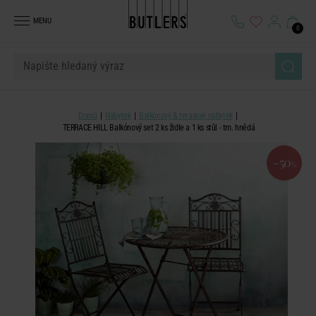
MENU
0
Domů
Nábytek
Balkónový & terasový nábytek
TERRACE HILL Balkónový set 2 ks židle a 1 ks stůl - tm. hnědá
-50
%