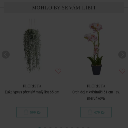
MOHLO BY SE VÁM LÍBIT
FLORISTA
FLORISTA
Eukalyptus převislý malý list 65 cm
Orchidej v květináči 51 cm - sv.
meruňková
599 Kč
479 Kč