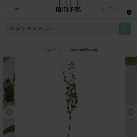
MENU
0
Domů
Květiny
FLORISTA Větvička vrby