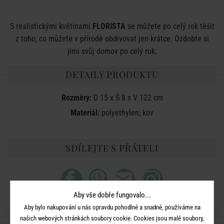
S realistickými květinami
FLORISTA
se můžete po celý rok těšit
z toho, co můžete v přírodě obdivovat jen krátce. Ozdobte si
jimi svůj domov po celý rok.
DETAILY PRODUKTU
Rozměry:
D 15 x Š 8 x V 122 cm
Materiál:
polyethylen, kov
SDÍLEJTE S PŘÁTELI
Aby vše dobře fungovalo...
Aby bylo nakupování u nás opravdu pohodlné a snadné, používáme na
DALŠÍ PRODUKTY ZE SÉRIE
našich webových stránkách soubory cookie. Cookies jsou malé soubory,