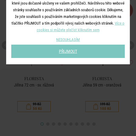
které jsou dočasně uloženy ve vašem prohlížeči. Návštěvou této webové
-50
-50
stránky souhlasíte s používáním základních souborů cookie. Děkujeme,
%
%
že jste souhlasili s používáním marketingových cookies kliknutím na
tlačítko PŘIJMOUT a tím podpořili vývoj našich webových stránek.
Více o
cookies si můžete přečíst kliknutím sem
NESOUHLASÍM
PŘIJMOUT
FLORISTA
FLORISTA
Jiřina 72 cm - sv. růžová
Jiřina 59 cm - oranžová
99 Kč
199 Kč
50 Kč
100 Kč