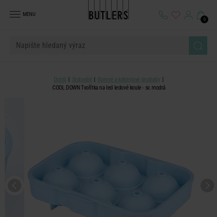
MENU
0
Domů
Stolování
Barové a koktejlové produkty
COOL DOWN Tvořítka na led ledové koule - sv. modrá