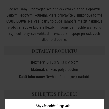
Ice Ice Baby! Podávejte své drinky extra chladné s opravdu
velkými ledovými koulemi, které připravíte v silikonové formě
COOL DOWN
. Na Vaší párty to bude samozřejmě žít naplno, a
proto se ledové koule z flexibilní formy dají rychle a snadno
vyjmout. Díky své velikosti navíc udrží nápoje při oslavách
dlouho studené.
DETAILY PRODUKTU
Rozměry:
D 18 x Š 13 x V 5 cm
Materiál:
silikon, polypropylen
Další informace:
Nevhodné do myčky nádobí.
SDÍLEJTE S PŘÁTELI
Aby vše dobře fungovalo...