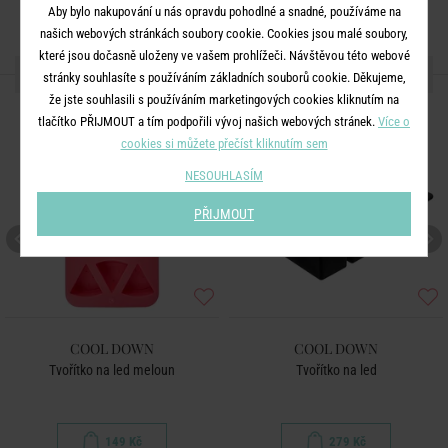
Aby bylo nakupování u nás opravdu pohodlné a snadné, používáme na
našich webových stránkách soubory cookie. Cookies jsou malé soubory,
které jsou dočasně uloženy ve vašem prohlížeči. Návštěvou této webové
DALŠÍ PRODUKTY ZE SÉRIE
stránky souhlasíte s používáním základních souborů cookie. Děkujeme,
že jste souhlasili s používáním marketingových cookies kliknutím na
tlačítko PŘIJMOUT a tím podpořili vývoj našich webových stránek.
Více o
cookies si můžete přečíst kliknutím sem
NESOUHLASÍM
PŘIJMOUT
COOL DOWN
COOL DOWN
Tvořítko na led meloun
Tvořítko na led
149 Kč
279 Kč