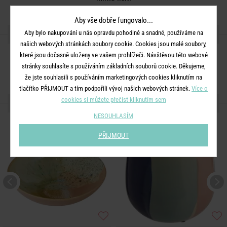
Aby vše dobře fungovalo...
SDÍLEJTE S PŘÁTELI
Aby bylo nakupování u nás opravdu pohodlné a snadné, používáme na
našich webových stránkách soubory cookie. Cookies jsou malé soubory,
které jsou dočasně uloženy ve vašem prohlížeči. Návštěvou této webové
stránky souhlasíte s používáním základních souborů cookie. Děkujeme,
že jste souhlasili s používáním marketingových cookies kliknutím na
tlačítko PŘIJMOUT a tím podpořili vývoj našich webových stránek.
Více o
cookies si můžete přečíst kliknutím sem
DALŠÍ PRODUKTY ZE SÉRIE
NESOUHLASÍM
BESTSELLER
PŘIJMOUT