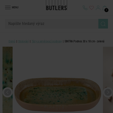
MENU
0
Domů
Stolování
Tácy a servírovací podnosy
SINTRA Podnos 30 x 18 cm - zelená