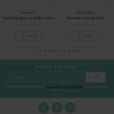
EGGS ON
APPETIZER
Keramický stojan na vajíčka - zelená
Set misek na snacky 26 cm
199 Kč
799 Kč
Nenechte si ujít novinky!
vložením e-mailu souhlasíte se
zpracováním osobních údajů
pro zasílání našeho
newsletteru