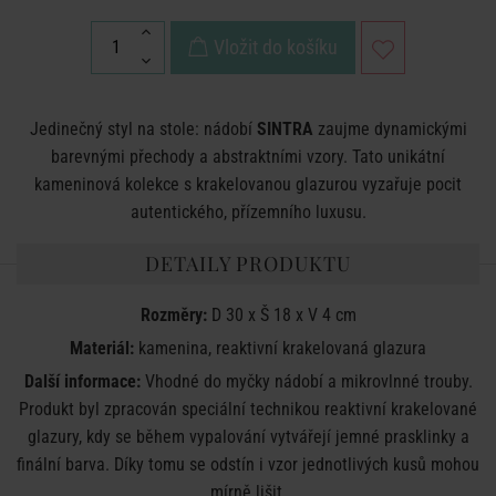
Vložit do košíku
Jedinečný styl na stole: nádobí
SINTRA
zaujme dynamickými
barevnými přechody a abstraktními vzory. Tato unikátní
kameninová kolekce s krakelovanou glazurou vyzařuje pocit
autentického, přízemního luxusu.
DETAILY PRODUKTU
Rozměry:
D 30 x Š 18 x V 4 cm
Materiál:
kamenina, reaktivní krakelovaná glazura
Další informace:
Vhodné do myčky nádobí a mikrovlnné trouby.
Produkt byl zpracován speciální technikou reaktivní krakelované
glazury, kdy se během vypalování vytvářejí jemné prasklinky a
finální barva. Díky tomu se odstín i vzor jednotlivých kusů mohou
mírně lišit.