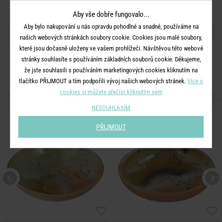
Aby vše dobře fungovalo...
Aby bylo nakupování u nás opravdu pohodlné a snadné, používáme na
SDÍLEJTE S PŘÁTELI
našich webových stránkách soubory cookie. Cookies jsou malé soubory,
které jsou dočasně uloženy ve vašem prohlížeči. Návštěvou této webové
stránky souhlasíte s používáním základních souborů cookie. Děkujeme,
že jste souhlasili s používáním marketingových cookies kliknutím na
tlačítko PŘIJMOUT a tím podpořili vývoj našich webových stránek.
Více o
cookies si můžete přečíst kliknutím sem
DALŠÍ PRODUKTY ZE SÉRIE
NESOUHLASÍM
PŘIJMOUT