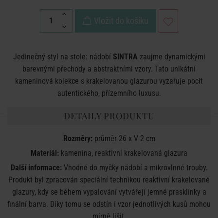
Vložit do košíku
Jedinečný styl na stole: nádobí
SINTRA
zaujme dynamickými
barevnými přechody a abstraktními vzory. Tato unikátní
kameninová kolekce s krakelovanou glazurou vyzařuje pocit
autentického, přízemního luxusu.
DETAILY PRODUKTU
Rozměry:
průměr 26 x V 2 cm
Materiál:
kamenina, reaktivní krakelovaná glazura
Další informace:
Vhodné do myčky nádobí a mikrovlnné trouby.
Produkt byl zpracován speciální technikou reaktivní krakelované
glazury, kdy se během vypalování vytvářejí jemné prasklinky a
finální barva. Díky tomu se odstín i vzor jednotlivých kusů mohou
mírně lišit.