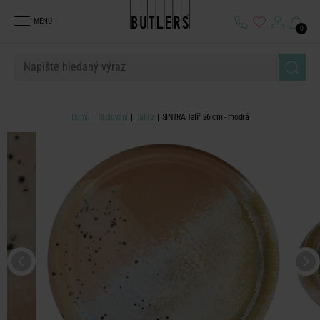
MENU
0
Domů
Stolování
Talíře
SINTRA Talíř 26 cm - modrá