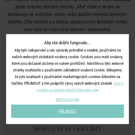
dodá Vašemu domovu výrazný „Aha“ efekt a skvěle se
kombinuje se zvířecími svícny nebo dalšími hravými bytovými
doplňky. Díky pečlivě a s láskou zpracovaným detailům vyniká
tato váza ve tvaru sovy stylově i samostatně.
DETAILY PRODUKTU
Aby vše dobře fungovalo...
Aby bylo nakupování u nás opravdu pohodlné a snadné, používáme na
našich webových stránkách soubory cookie. Cookies jsou malé soubory,
Rozměry:
D 13 x Š 12 x V 30 cm
které jsou dočasně uloženy ve vašem prohlížeči. Návštěvou této webové
Materiál:
dolomit
stránky souhlasíte s používáním základních souborů cookie. Děkujeme,
že jste souhlasili s používáním marketingových cookies kliknutím na
tlačítko PŘIJMOUT a tím podpořili vývoj našich webových stránek.
Více o
SDÍLEJTE S PŘÁTELI
cookies si můžete přečíst kliknutím sem
NESOUHLASÍM
PŘIJMOUT
MOHLO BY SE VÁM LÍBIT