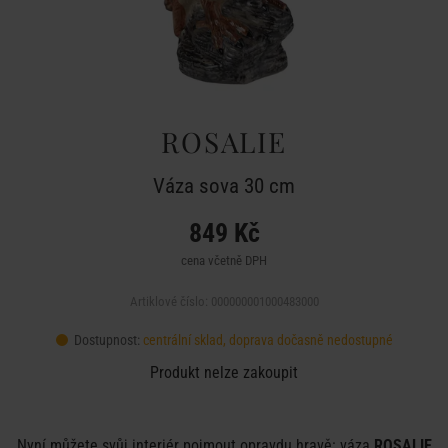
ROSALIE
Váza sova 30 cm
849 Kč
cena včetně DPH
Artiklové číslo: 000000001000483000
Dostupnost:
centrální sklad, doprava dočasně nedostupné
Produkt nelze zakoupit
Nyní můžete svůj interiér pojmout opravdu hravě: váza
ROSALIE