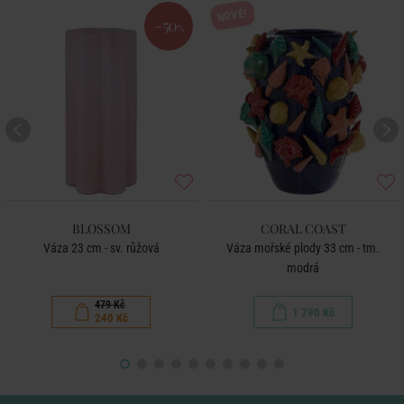
NOVÉ!
-50
%
BLOSSOM
CORAL COAST
Váza 23 cm - sv. růžová
Váza mořské plody 33 cm - tm.
modrá
479 Kč
1 790 Kč
240 Kč