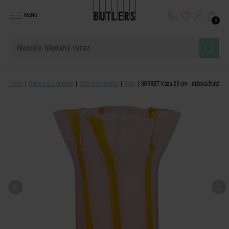
MENU
0
Domů
Dekorace a doplňky
Vázy a květináče
Vázy
SORBET Váza 23 cm - růžová/žlutá