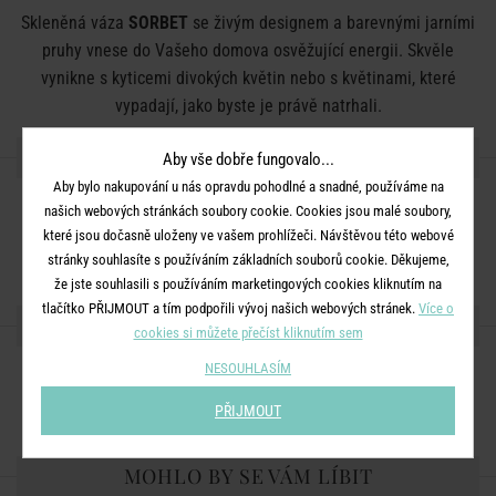
Skleněná váza
SORBET
se živým designem a barevnými jarními
pruhy vnese do Vašeho domova osvěžující energii. Skvěle
vynikne s kyticemi divokých květin nebo s květinami, které
vypadají, jako byste je právě natrhali.
DETAILY PRODUKTU
Aby vše dobře fungovalo...
Aby bylo nakupování u nás opravdu pohodlné a snadné, používáme na
našich webových stránkách soubory cookie. Cookies jsou malé soubory,
Rozměry:
průměr 21 x V 23 cm
které jsou dočasně uloženy ve vašem prohlížeči. Návštěvou této webové
Materiál:
sklo
stránky souhlasíte s používáním základních souborů cookie. Děkujeme,
že jste souhlasili s používáním marketingových cookies kliknutím na
tlačítko PŘIJMOUT a tím podpořili vývoj našich webových stránek.
Více o
SDÍLEJTE S PŘÁTELI
cookies si můžete přečíst kliknutím sem
NESOUHLASÍM
PŘIJMOUT
MOHLO BY SE VÁM LÍBIT