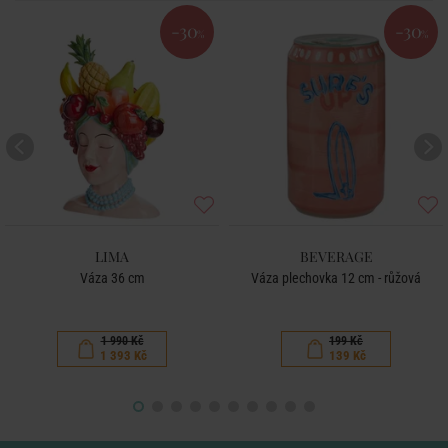
-30
-30
%
%
LIMA
BEVERAGE
Váza 36 cm
Váza plechovka 12 cm - růžová
1 990 Kč
199 Kč
1 393 Kč
139 Kč