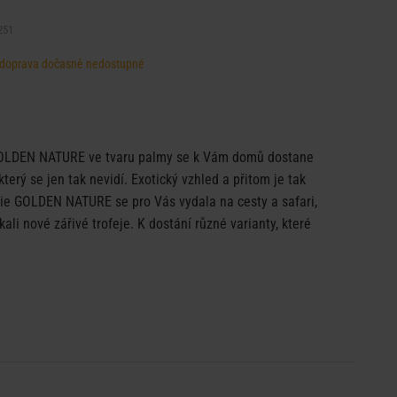
251
d, doprava dočasně nedostupné
GOLDEN NATURE ve tvaru palmy se k Vám domů dostane
terý se jen tak nevidí. Exotický vzhled a přitom je tak
ie GOLDEN NATURE se pro Vás vydala na cesty a safari,
li nové zářivé trofeje. K dostání různé varianty, které