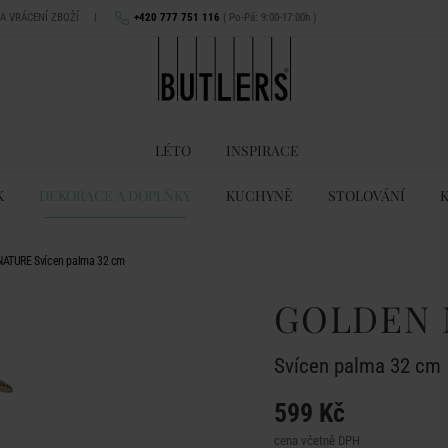
NA VRÁCENÍ ZBOŽÍ
|
+420 777 751 116
( Po-Pá: 9:00-17:00h )
LÉTO
INSPIRACE
K
DEKORACE A DOPLŇKY
KUCHYNĚ
STOLOVÁNÍ
ATURE Svícen palma 32 cm
GOLDEN 
Svícen palma 32 cm
599 Kč
cena včetně DPH