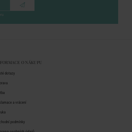
eru
NFORMACE O NÁKUPU
sté dotazy
prava
atba
klamace a vrácení
ruka
chodní podmínky
hrana osobních údajů