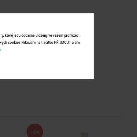
y, které jsou dočasně uloženy ve vašem prohlížeči.
vých cookies kliknutím na tlačítko PŘIJMOUT a tím
m
-50
%