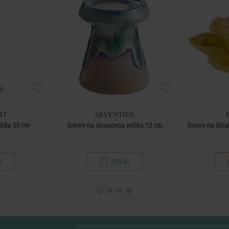
HT
SEVENTIES
íčku 30 cm -
Svícen na sloupovou svíčku 12 cm
Svícen na dlouh
č
279 Kč