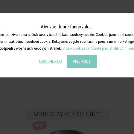
Aby vše dobře fungovalo...
né, používáme na našich webových stránkách soubory cookie. Cookies jsou malé soubor
váním základních souborů cookie. Děkujeme, že jste souhlasili s používáním marketingo
podpořili vývoj našich webových stránek.
Více o cookies si můžete přečíst kliknutím se
PŘIJMOUT
NESOUHLASÍM
MOHLO BY SE VÁM LÍBIT
NOVÉ!