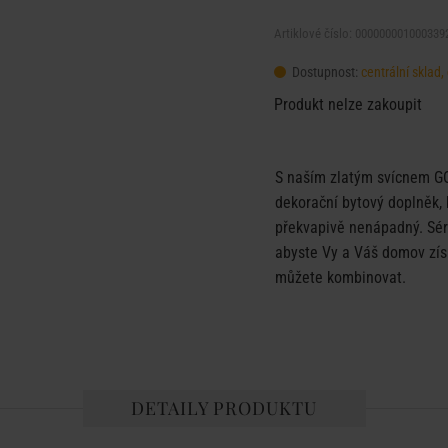
Artiklové číslo: 000000001000339
Dostupnost:
centrální skla
Produkt nelze zakoupit
S naším zlatým svícnem 
dekorační bytový doplněk, k
překvapivě nenápadný. Sér
abyste Vy a Váš domov získa
můžete kombinovat.
DETAILY PRODUKTU