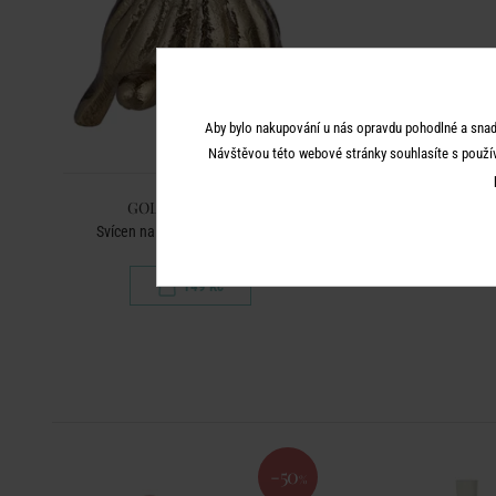
Aby bylo nakupování u nás opravdu pohodlné a snad
Návštěvou této webové stránky souhlasíte s použí
GOLDEN NATURE
Svícen na dlouhou svíčku želva
149 Kč
-50
%