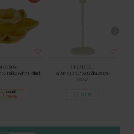
BLOSSOM
HIGHLIGHT
ou svíčku květina - žlutá
Svícen na dlouhou svíčku 24 cm -
béžová
199 Kč
379 Kč
100 Kč