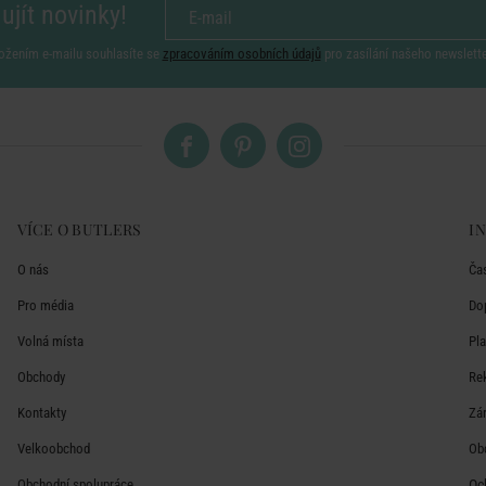
ujít novinky!
ožením e-mailu souhlasíte se
zpracováním osobních údajů
pro zasílání našeho newslett
VÍCE O BUTLERS
I
O nás
Ča
Pro média
Do
Volná místa
Pl
Obchody
Re
Kontakty
Zá
Velkoobchod
Ob
Obchodní spolupráce
Oc