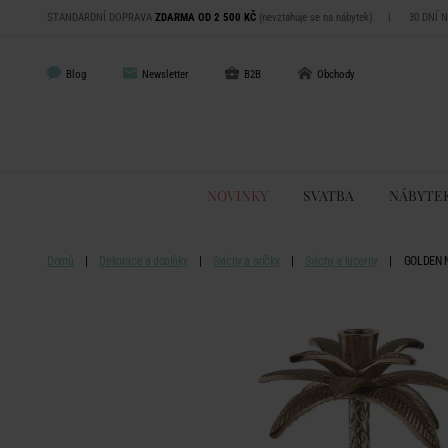
STANDARDNÍ DOPRAVA
ZDARMA OD 2 500 KČ
(nevztahuje se na nábytek)
|
30 DNÍ 
Blog
Newsletter
B2B
Obchody
NOVINKY
SVATBA
NÁBYTE
Domů
Dekorace a doplňky
Svícny a svíčky
Svícny a lucerny
GOLDEN N