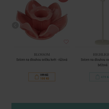
BLOSSOM
HIGHLIG
Svícen na dlouhou svíčku květ - růžová
Svícen na dlouhou sv
béžová
199 Kč
479 K
100 Kč