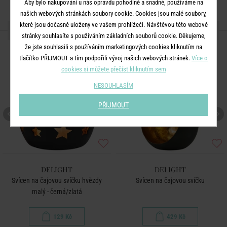
Aby bylo nakupování u nás opravdu pohodlné a snadné, používáme na
našich webových stránkách soubory cookie. Cookies jsou malé soubory,
které jsou dočasně uloženy ve vašem prohlížeči. Návštěvou této webové
DALŠÍ PRODUKTY ZE SÉRIE
stránky souhlasíte s používáním základních souborů cookie. Děkujeme,
že jste souhlasili s používáním marketingových cookies kliknutím na
tlačítko PŘIJMOUT a tím podpořili vývoj našich webových stránek.
Více o
cookies si můžete přečíst kliknutím sem
NESOUHLASÍM
PŘIJMOUT
DELIGHT
DELIGHT
Svícen na čajovou svíčku hvězdy
Svícen na čajovou svíčku
malý - černá/zlatá
129 Kč
429 Kč