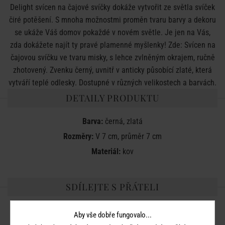
Delight svícen na čajové svíčky dokáže vytvořit ze světla svíček
čiré potěšení. S mnoha možnostmi proměn tvaru barvy a dekoru
se ukáže Váš domov pokaždé v novém světle. Je jen na Vás,
zda dokážete najít ty pravé plamenné myšlenky! Zde: Svícen na
čajovou svíčku ve tvaru misky, s lehce zvlněným okrajem, ručně
zhotovený. Zvenku černý, uvnitř v anticky působící zlaté, která
vytváří teplé odlesky. Dostupné v různých velikostech a barvách.
DETAILY PRODUKTU
Barva:
černá, zlatá
Rozměry:
V 7 cm, průměr 7 cm
Materiál:
kov
SDÍLEJTE S PŘÁTELI
Aby vše dobře fungovalo...