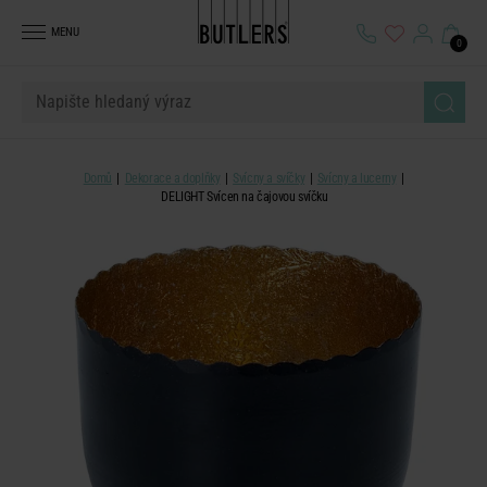
MENU
0
Domů
Dekorace a doplňky
Svícny a svíčky
Svícny a lucerny
DELIGHT Svícen na čajovou svíčku