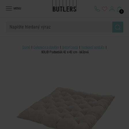
MENU
0
Domů
Dekorace a doplňky
Bytový textil
Venkovní polštáře
SOLID Podsedák 42 x 42 cm - béžová