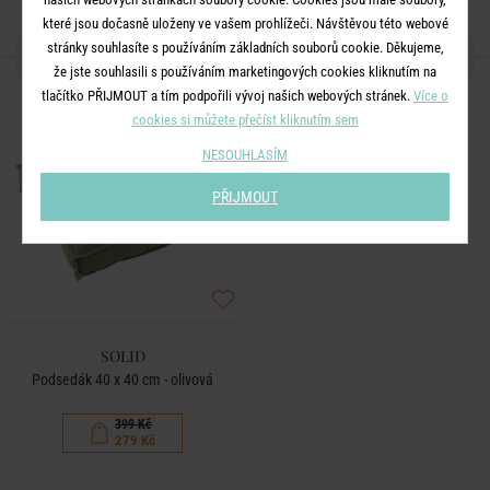
které jsou dočasně uloženy ve vašem prohlížeči. Návštěvou této webové
stránky souhlasíte s používáním základních souborů cookie. Děkujeme,
DALŠÍ PRODUKTY ZE SÉRIE
že jste souhlasili s používáním marketingových cookies kliknutím na
tlačítko PŘIJMOUT a tím podpořili vývoj našich webových stránek.
Více o
-30
%
cookies si můžete přečíst kliknutím sem
NESOUHLASÍM
PŘIJMOUT
SOLID
Podsedák 40 x 40 cm - olivová
399 Kč
279 Kč