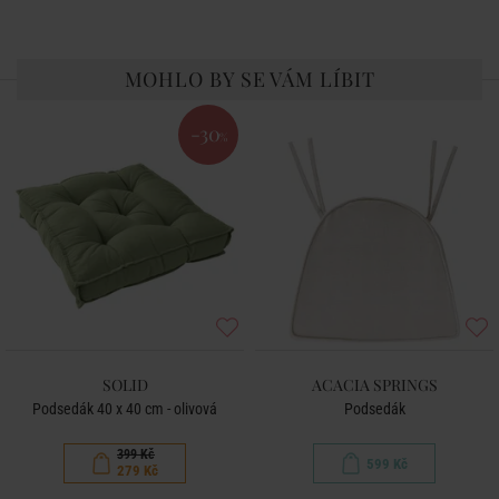
MOHLO BY SE VÁM LÍBIT
-30
%
SOLID
ACACIA SPRINGS
Podsedák 40 x 40 cm - olivová
Podsedák
399 Kč
599 Kč
279 Kč