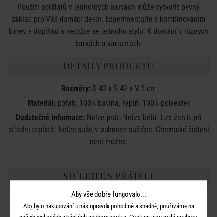
Použití polštářů v jednotných barvách může vytvořit pevný
základ pro Váš domácí dekor. Experimentujte s kombinováním
barev a doplňků a nedržte se jednoho stylu. K dostání v různých
barvách a variantách.
DETAILY PRODUKTU
Rozměry:
D 42 x Š 42 x V 5 cm
Materiál:
potah: 100% bavlna, výplň: 100% polyester
Dodatečné informace:
Nelze prát. Nelze bělit. Lze žehlit při
střední teplotě. Nelze sušit v bubnové sušičce. Chemické čištění
není možné.
SDÍLEJTE S PŘÁTELI
Aby vše dobře fungovalo...
Aby bylo nakupování u nás opravdu pohodlné a snadné, používáme na
našich webových stránkách soubory cookie. Cookies jsou malé soubory,