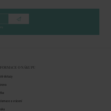
eru
NFORMACE O NÁKUPU
sté dotazy
prava
atba
klamace a vrácení
ruka