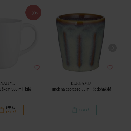
-50
%
NATIVE
BERGAMO
uškem 300 ml - bílá
Hrnek na espresso 65 ml - šedohnědá
299 Kč
129 Kč
150 Kč