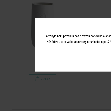
Aby bylo nakupování u nás opravdu pohodlné a snad
Návštěvou této webové stránky souhlasíte s použí
LINE ART
Váza 29 cm
799 Kč