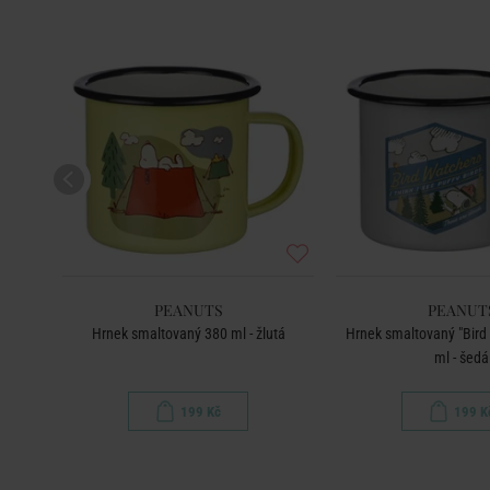
PEANUTS
PEANUT
ová
Hrnek smaltovaný 380 ml - žlutá
Hrnek smaltovaný "Bird
ml - šedá
199 Kč
199 K