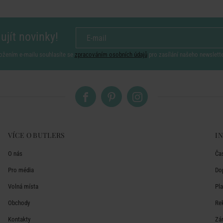
ujít novinky!
ožením e-mailu souhlasíte se
zpracováním osobních údajů
pro zasílání našeho newslett
VÍCE O BUTLERS
I
O nás
Ča
Pro média
Do
Volná místa
Pl
Obchody
Re
Kontakty
Zá