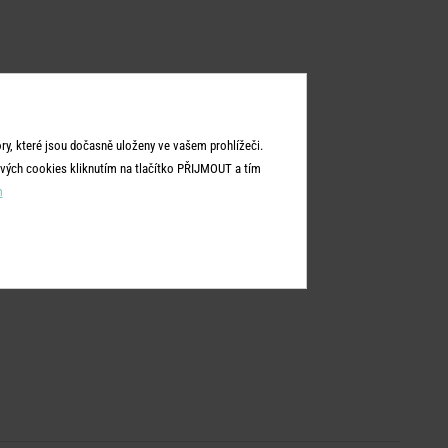
y, které jsou dočasně uloženy ve vašem prohlížeči.
vých cookies kliknutím na tlačítko PŘIJMOUT a tím
m