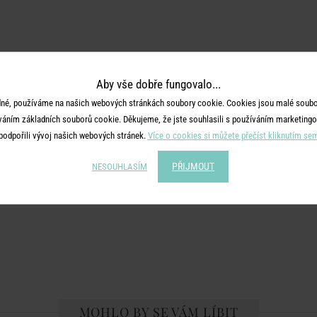
Aby vše dobře fungovalo...
né, používáme na našich webových stránkách soubory cookie. Cookies jsou malé soubor
váním základních souborů cookie. Děkujeme, že jste souhlasili s používáním marketingo
podpořili vývoj našich webových stránek.
Více o cookies si můžete přečíst kliknutím se
PŘIJMOUT
NESOUHLASÍM
MOHLO BY SE VÁM LÍBIT