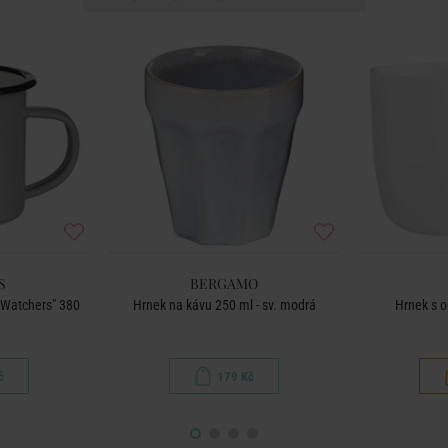
S
BERGAMO
 Watchers" 380
Hrnek na kávu 250 ml - sv. modrá
Hrnek s o
č
179 Kč