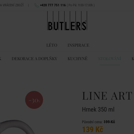
NA VRÁCENÍ ZBOŽÍ
|
+420 777 751 116
( Po-Pá: 9:00-17:00h )
LÉTO
INSPIRACE
K
DEKORACE A DOPLŇKY
KUCHYNĚ
STOLOVÁNÍ
LINE ART
-30
%
Hrnek 350 ml
199 Kč
Původní cena:
139 Kč