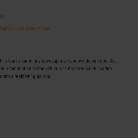
502
d, doprava dočasně nedostupné
RT s tváří z kameniny navazuje na trendový design Line Art.
mu a minimalistickému vzhledu se moderní šálek snadno
obím s reaktivní glazurou.