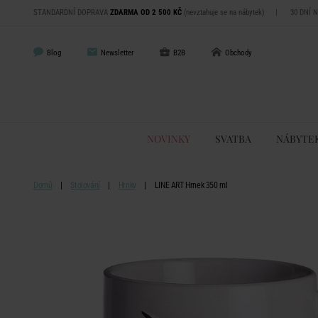
STANDARDNÍ DOPRAVA
ZDARMA OD 2 500 KČ
(nevztahuje se na nábytek)
|
30 DNÍ 
Blog
Newsletter
B2B
Obchody
NOVINKY
SVATBA
NÁBYTE
Domů
Stolování
Hrnky
LINE ART Hrnek 350 ml