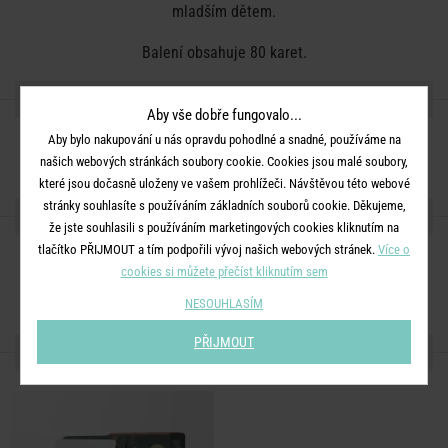
mladším dětem.
Balení obsahuje 80 karet.
DETAILY PRODUKTU
Aby vše dobře fungovalo...
Aby bylo nakupování u nás opravdu pohodlné a snadné, používáme na
Jazyk:
angličtina
našich webových stránkách soubory cookie. Cookies jsou malé soubory,
které jsou dočasně uloženy ve vašem prohlížeči. Návštěvou této webové
stránky souhlasíte s používáním základních souborů cookie. Děkujeme,
SDÍLEJTE S PŘÁTELI
že jste souhlasili s používáním marketingových cookies kliknutím na
tlačítko PŘIJMOUT a tím podpořili vývoj našich webových stránek.
Více o
cookies si můžete přečíst kliknutím sem
NESOUHLASÍM
PŘIJMOUT
DALŠÍ PRODUKTY ZE SÉRIE