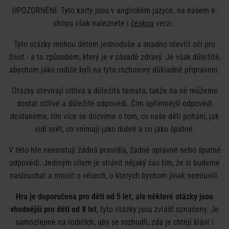
UPOZORNĚNÍ: Tyto karty jsou v anglickém jazyce, na našem e-
shopu však naleznete i
českou
verzi.
Tyto otázky mohou dětem jednoduše a snadno otevřít oči pro
život - a to způsobem, který je v zásadě zdravý. Je však důležité,
abychom jako rodiče byli na tyto rozhovory důkladně připraveni.
Otázky otevírají citlivá a důležitá témata, takže na ně můžeme
dostat citlivé a důležité odpovědi. Čím upřímnější odpovědi
dostaneme, tím více se dozvíme o tom, co naše děti pohání, jak
vidí svět, co vnímají jako dobré a co jako špatné.
V této hře neexistují žádná pravidla, žádné správné nebo špatné
odpovědi. Jediným cílem je strávit nějaký čas tím, že si budeme
naslouchat a mluvit o věcech, o kterých bychom jinak nemluvili.
Hra je doporučena pro děti od 5 let, ale některé otázky jsou
vhodnější pro děti od 8 let
, tyto otázky jsou zvlášť označeny. Je
samozřejmě na rodičích, aby se rozhodli, zda je chtějí klást i