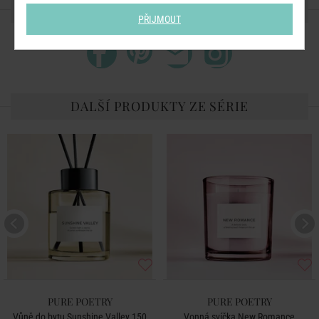
SDÍLEJTE S PŘÁTELI
PŘIJMOUT
DALŠÍ PRODUKTY ZE SÉRIE
PURE POETRY
PURE POETRY
Vůně do bytu Sunshine Valley 150
Vonná svíčka New Romance