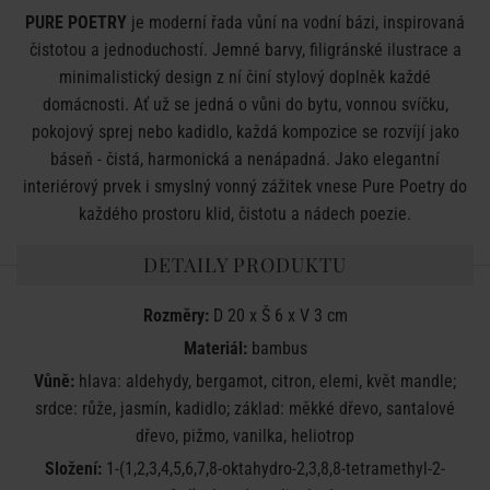
PURE POETRY
je moderní řada vůní na vodní bázi, inspirovaná
čistotou a jednoduchostí. Jemné barvy, filigránské ilustrace a
minimalistický design z ní činí stylový doplněk každé
domácnosti. Ať už se jedná o vůni do bytu, vonnou svíčku,
pokojový sprej nebo kadidlo, každá kompozice se rozvíjí jako
báseň - čistá, harmonická a nenápadná. Jako elegantní
interiérový prvek i smyslný vonný zážitek vnese Pure Poetry do
každého prostoru klid, čistotu a nádech poezie.
DETAILY PRODUKTU
Rozměry:
D 20 x Š 6 x V 3 cm
Materiál:
bambus
Vůně:
hlava: aldehydy, bergamot, citron, elemi, květ mandle;
srdce: růže, jasmín, kadidlo; základ: měkké dřevo, santalové
dřevo, pižmo, vanilka, heliotrop
Složení:
1-(1,2,3,4,5,6,7,8-oktahydro-2,3,8,8-tetramethyl-2-