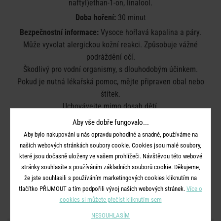
naftyl)ethan-1-on, linalool.
Doba hoření:
30 minut
Bezpečnostní informace:
Vysoce hořlavá kapalina a páry.
Může vyvolat alergickou kožní reakci. Způsobuje vážné
podráždění očí.
Škodlivý pro vodní organismy, s dlouhodobým účinkem.
Pokud je nutná lékařská pomoc, mějte připraven obal nebo
štítek.
Uchovávejte mimo dosah dětí.
Chraňte před teplem, horkými povrchy, jiskrami, otevřeným
Aby vše dobře fungovalo...
ohněm a jinými zdroji zapálení.
Aby bylo nakupování u nás opravdu pohodlné a snadné, používáme na
Nekuřte. Při manipulaci použijte vhodné ochranné rukavice.
našich webových stránkách soubory cookie. Cookies jsou malé soubory,
Pokud dojde k podráždění kůže: Vyhledejte lékařskou pomoc
které jsou dočasně uloženy ve vašem prohlížeči. Návštěvou této webové
stránky souhlasíte s používáním základních souborů cookie. Děkujeme,
nebo ošetření.
že jste souhlasili s používáním marketingových cookies kliknutím na
Zlikvidujte obsah/obal v souladu s místními / národními /
tlačítko PŘIJMOUT a tím podpořili vývoj našich webových stránek.
Více o
mezinárodními předpisy.
cookies si můžete přečíst kliknutím sem
NESOUHLASÍM