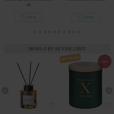
ml
449 Kč
399 Kč
MOHLO BY SE VÁM LÍBIT
BESTSELLER
-60
%