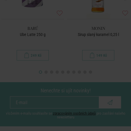
BARÚ
MONIN
Ube Latte 250 g
Sirup slaný karamel 0,25 l
249 Kč
149 Kč
Nenechte si ujít novinky!
vložením e-mailu souhlasíte se
zpracováním osobních údajů
pro zasílání našeho
newsletteru