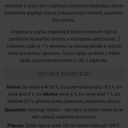
Intenzivní a svěží chuť s osvěžující citrusovou kyselinkou, kterou
harmonicky doplňuje hřejivé a dlouhotrvající kořenité zakončení.
Bez kofeinu.
Organsia je značka organických bylinně-ovocných čajů se
zaměřením na kvalitní suroviny a ekologickou udržitelnost. Z
veškerého zisku je 1 % věnováno na ochranu přírody a vodních
zdrojů pro budoucí generace. Čajové sáčky vyrobené z vláken
abaky jsou kompostovatelné a 100 % organické.
DETAILY PRODUKTU
Složení:
bio ibišek květ 60 %, bio pomerančová kůra 19,5 %, bio
šípek plod 8 %, bio
lékořice
kořen 6 %, bio černý pepř 1 %, bio
hřebíček 0,5 %, přírodní aroma (pomeranč, kardamom, zázvor)
Upozornění:
Obsahuje lékořici – lidé trpící vysokým tlakem by se
měli vyhnout nadměrné konzumaci.
Příprava:
Zalijte čajový sáček 250 ml horkou vodou při 100°C.