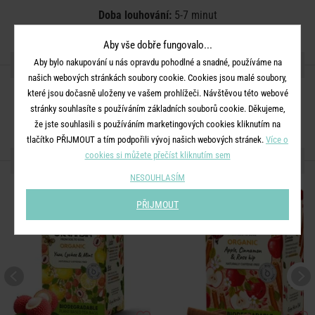
Doba louhování:
5-7 minut
Aby vše dobře fungovalo...
SDÍLEJTE S PŘÁTELI
Aby bylo nakupování u nás opravdu pohodlné a snadné, používáme na
našich webových stránkách soubory cookie. Cookies jsou malé soubory,
které jsou dočasně uloženy ve vašem prohlížeči. Návštěvou této webové
stránky souhlasíte s používáním základních souborů cookie. Děkujeme,
že jste souhlasili s používáním marketingových cookies kliknutím na
tlačítko PŘIJMOUT a tím podpořili vývoj našich webových stránek.
Více o
cookies si můžete přečíst kliknutím sem
DALŠÍ PRODUKTY ZE SÉRIE
NESOUHLASÍM
PŘIJMOUT