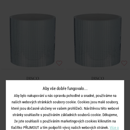
DISCO
DISCO
Květináč 11 cm
Květináč 13 cm
Aby vše dobře fungovalo...
Aby bylo nakupování u nás opravdu pohodlné a snadné, používáme na
249 Kč
379 Kč
našich webových stránkách soubory cookie. Cookies jsou malé soubory,
které jsou dočasně uloženy ve vašem prohlížeči. Návštěvou této webové
stránky souhlasíte s používáním základních souborů cookie. Děkujeme,
že jste souhlasili s používáním marketingových cookies kliknutím na
tlačítko PŘIJMOUT a tím podpořili vývoj našich webových stránek.
Více o