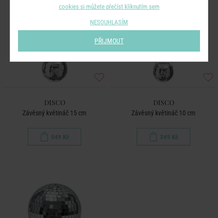
cookies si můžete přečíst kliknutím sem
NESOUHLASÍM
PŘIJMOUT
DISCO
DISCO
Závěsný květináč 15 cm
Závěsný květináč 10 cm
549 Kč
349 Kč