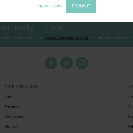
PŘIJMOUT
NESOUHLASÍM
ujít novinky!
ožením e-mailu souhlasíte se
zpracováním osobních údajů
pro zasílání našeho newslett
VÍCE O BUTLERS
I
O nás
Ča
Pro média
Do
Volná místa
Pl
Obchody
Re