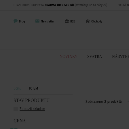
STANDARDNÍ DOPRAVA
ZDARMA OD 2 500 KČ
(nevztahuje se na nábytek)
|
30 DNÍ 
Blog
Newsletter
B2B
Obchody
NOVINKY
SVATBA
NÁBYTE
Domů
TOTEM
STAV PRODUKTU
Zobrazeno
2 produktů
Zobrazit skladem
CENA