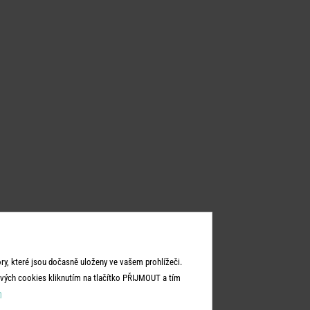
y, které jsou dočasně uloženy ve vašem prohlížeči.
vých cookies kliknutím na tlačítko PŘIJMOUT a tím
m