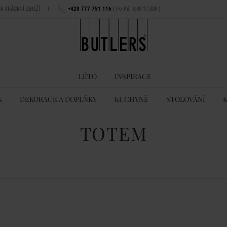
NA VRÁCENÍ ZBOŽÍ
|
+420 777 751 116
( Po-Pá: 9:00-17:00h )
LÉTO
INSPIRACE
K
DEKORACE A DOPLŇKY
KUCHYNĚ
STOLOVÁNÍ
TOTEM