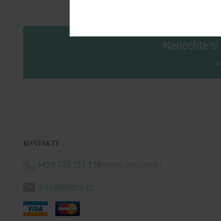
Nenechte si 
vl
KONTAKTY
+420 777 751 116
( Po-Pá: 9:00-17:00h )
info@butlers.cz