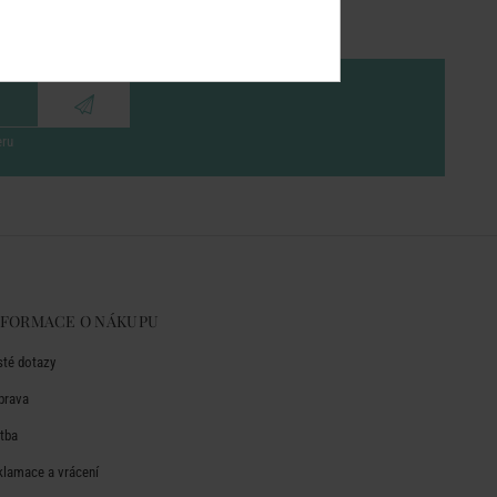
eru
NFORMACE O NÁKUPU
sté dotazy
prava
atba
klamace a vrácení