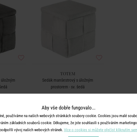
TOTEM
s úložným
Sedák manšestrový s úložným
 šedá
prostorem - sv. šedá
č
1 790 Kč
Aby vše dobře fungovalo...
né, používáme na našich webových stránkách soubory cookie. Cookies jsou malé soubor
váním základních souborů cookie. Děkujeme, že jste souhlasili s používáním marketingo
podpořili vývoj našich webových stránek.
Více o cookies si můžete přečíst kliknutím se