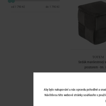
1 790 Kč
1 790 Kč
TOTEM
Sedák manšestrový 
prostorem - tm.
1 790 K
Aby bylo nakupování u nás opravdu pohodlné a snad
Návštěvou této webové stránky souhlasíte s použí