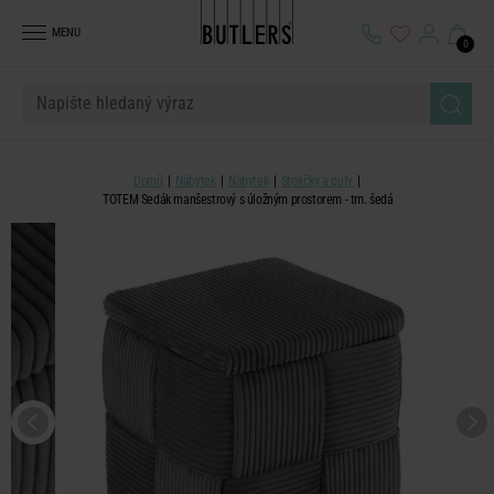
MENU
0
Domů
Nábytek
Nábytek
Stoličky a pufy
TOTEM Sedák manšestrový s úložným prostorem - tm. šedá