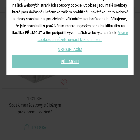
našich webových stránkách soubory cookie. Cookies jsou malé soubory,
DALŠÍ PRODUKTY ZE SÉRIE
které jsou dočasně uloženy ve vašem prohlížeči. Návštěvou této webové
stránky souhlasíte s používáním základních souborů cookie. Děkujeme,
že jste souhlasili s používáním marketingových cookies kliknutím na
tlačítko PŘIJMOUT a tím podpořili vývoj našich webových stránek.
Více o
cookies si můžete přečíst kliknutím sem
NESOUHLASÍM
PŘIJMOUT
TOTEM
Sedák manšestrový s úložným
prostorem - sv. šedá
1 790 Kč