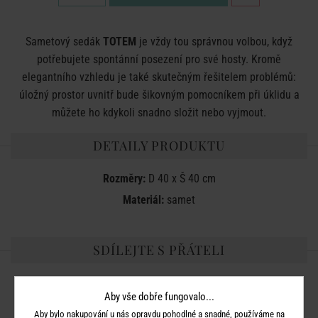
Sametový sedák
TOTEM
je vždy tou správnou volbou, když
potřebujete spontánní posezení pro své hosty. Kromě
elegantního vzhledu je také skutečným řešitelem problémů:
úložný prostor uvnitř bude šikovným pomocníkem při úklidu a
můžete ho kdykoli snadno složit nebo vyjmout.
DETAILY PRODUKTU
Rozměry:
D 40 x Š 40 cm
Materiál:
samet
SDÍLEJTE S PŘÁTELI
Aby vše dobře fungovalo...
Aby bylo nakupování u nás opravdu pohodlné a snadné, používáme na