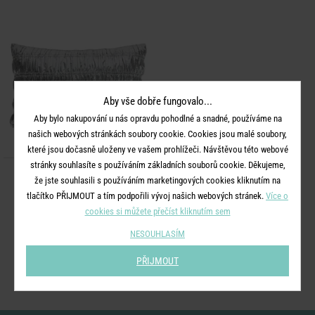
Aby vše dobře fungovalo...
Aby bylo nakupování u nás opravdu pohodlné a snadné, používáme na
našich webových stránkách soubory cookie. Cookies jsou malé soubory,
které jsou dočasně uloženy ve vašem prohlížeči. Návštěvou této webové
stránky souhlasíte s používáním základních souborů cookie. Děkujeme,
STARDUST
že jste souhlasili s používáním marketingových cookies kliknutím na
Polštář rýhovaný 40 x 60 cm -
tlačítko PŘIJMOUT a tím podpořili vývoj našich webových stránek.
Více o
stříbrná
cookies si můžete přečíst kliknutím sem
NESOUHLASÍM
549 Kč
PŘIJMOUT