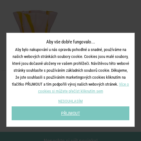
Aby vše dobře fungovalo...
Aby bylo nakupování u nás opravdu pohodlné a snadné, používáme na
našich webových stránkách soubory cookie. Cookies jsou malé soubory,
které jsou dočasně uloženy ve vašem prohlížeči. Návštěvou této webové
stránky souhlasíte s používáním základních souborů cookie. Děkujeme,
že jste souhlasili s používáním marketingových cookies kliknutím na
SORBET
tlačítko PŘIJMOUT a tím podpořili vývoj našich webových stránek.
Více o
Váza 23 cm - růžová/žlutá
cookies si můžete přečíst kliknutím sem
NESOUHLASÍM
799 Kč
PŘIJMOUT
Nenechte si ujít novinky!