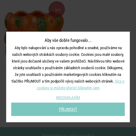
-30
%
Aby vše dobře fungovalo...
Aby bylo nakupování u nás opravdu pohodlné a snadné, používáme na
našich webových stránkách soubory cookie. Cookies jsou malé soubory,
které jsou dočasně uloženy ve vašem prohlížeči. Návštěvou této webové
stránky souhlasíte s používáním základních souborů cookie. Děkujeme,
že jste souhlasili s používáním marketingových cookies kliknutím na
NARANJA
tlačítko PŘIJMOUT a tím podpořili vývoj našich webových stránek.
Více o
Květináč 18 cm - oranžová
cookies si můžete přečíst kliknutím sem
479 Kč
NESOUHLASÍM
335 Kč
PŘIJMOUT
Nenechte si ujít novinky!