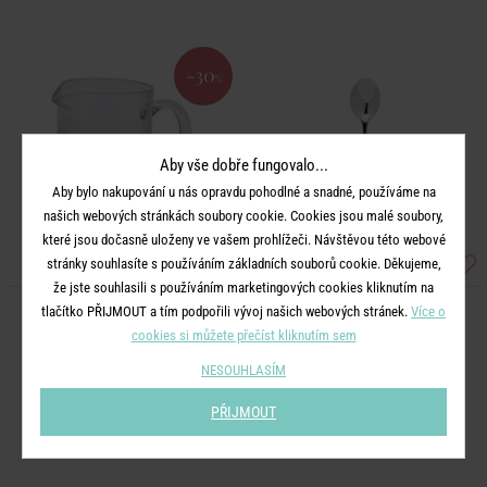
-30
%
Aby vše dobře fungovalo...
Aby bylo nakupování u nás opravdu pohodlné a snadné, používáme na
našich webových stránkách soubory cookie. Cookies jsou malé soubory,
které jsou dočasně uloženy ve vašem prohlížeči. Návštěvou této webové
stránky souhlasíte s používáním základních souborů cookie. Děkujeme,
že jste souhlasili s používáním marketingových cookies kliknutím na
tlačítko PŘIJMOUT a tím podpořili vývoj našich webových stránek.
Více o
LIMO
LIMO
cookies si můžete přečíst kliknutím sem
Džbán citrony a pomeranče 1 l
Lžička longdrink
NESOUHLASÍM
699 Kč
99 Kč
489 Kč
PŘIJMOUT