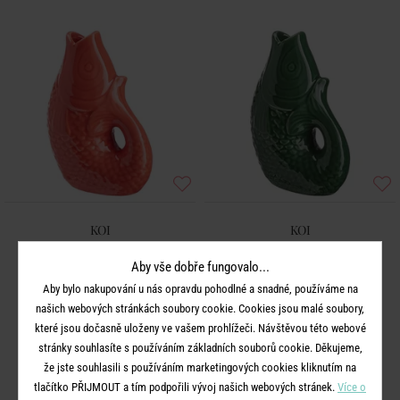
KOI
KOI
Váza 12 cm - korálová
Váza 12 cm - tm. zelená
Aby vše dobře fungovalo...
Aby bylo nakupování u nás opravdu pohodlné a snadné, používáme na
149 Kč
149 Kč
našich webových stránkách soubory cookie. Cookies jsou malé soubory,
které jsou dočasně uloženy ve vašem prohlížeči. Návštěvou této webové
stránky souhlasíte s používáním základních souborů cookie. Děkujeme,
že jste souhlasili s používáním marketingových cookies kliknutím na
tlačítko PŘIJMOUT a tím podpořili vývoj našich webových stránek.
Více o