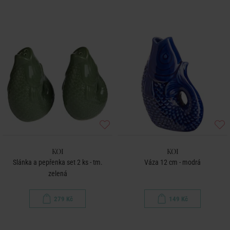
KOI
KOI
Slánka a pepřenka set 2 ks - tm.
Váza 12 cm - modrá
zelená
279 Kč
149 Kč