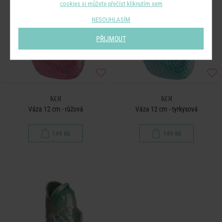
cookies si můžete přečíst kliknutím sem
NESOUHLASÍM
PŘIJMOUT
KOI
KOI
Váza 12 cm - růžová
Váza 12 cm - tyrkysová
149 Kč
149 Kč