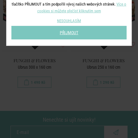
tlačítko PŘIJMOUT a tím podpořili vývoj našich webových stránek.
Více o
cookies si můžete přečíst kliknutím sem
NESOUHLASÍM
PŘIJMOUT
FUNGHI & FLOWERS
FUNGHI & FLOWERS
Ubrus 300 x 160 cm
Ubrus 250 x 160 cm
1 490 Kč
1 290 Kč
Nenechte si ujít novinky!