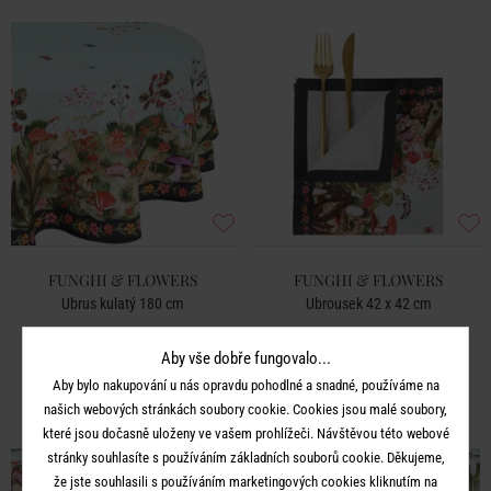
FUNGHI & FLOWERS
FUNGHI & FLOWERS
Ubrus kulatý 180 cm
Ubrousek 42 x 42 cm
Aby vše dobře fungovalo...
999 Kč
149 Kč
Aby bylo nakupování u nás opravdu pohodlné a snadné, používáme na
našich webových stránkách soubory cookie. Cookies jsou malé soubory,
které jsou dočasně uloženy ve vašem prohlížeči. Návštěvou této webové
stránky souhlasíte s používáním základních souborů cookie. Děkujeme,
že jste souhlasili s používáním marketingových cookies kliknutím na