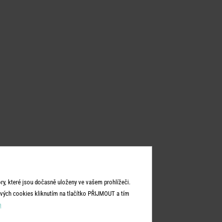
y, které jsou dočasně uloženy ve vašem prohlížeči.
vých cookies kliknutím na tlačítko PŘIJMOUT a tím
m