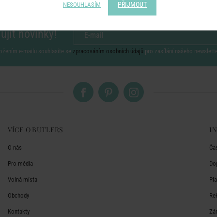
PŘIJMOUT
NESOUHLASÍM
ujít novinky!
ožením e-mailu souhlasíte se
zpracováním osobních údajů
pro zasílání našeho newslett
VÍCE O BUTLERS
I
O nás
Ča
Pro média
Do
Volná místa
Pl
Obchody
Re
Kontakty
Zá