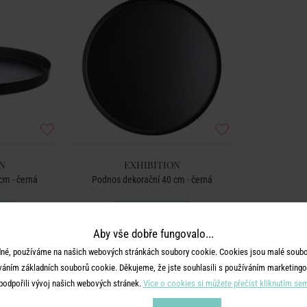
N
EXHIBITION
cm - černá
Podnos dekorační 40 cm - černá
699 Kč
Aby vše dobře fungovalo...
né, používáme na našich webových stránkách soubory cookie. Cookies jsou malé soubor
váním základních souborů cookie. Děkujeme, že jste souhlasili s používáním marketingo
podpořili vývoj našich webových stránek.
Více o cookies si můžete přečíst kliknutím se