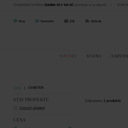
STANDARDNÍ DOPRAVA
ZDARMA OD 2 500 KČ
(nevztahuje se na nábytek)
|
30 DNÍ 
Blog
Newsletter
B2B
Obchody
NOVINKY
SVATBA
NÁBYTE
Domů
EXHIBITION
STAV PRODUKTU
Zobrazeno
2 produktů
Zobrazit skladem
CENA