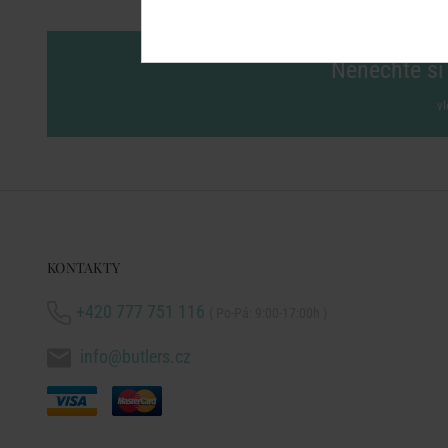
Nenechte si 
vl
KONTAKTY
+420 777 751 116
( Po-Pá: 9:00-17:00h )
info@butlers.cz