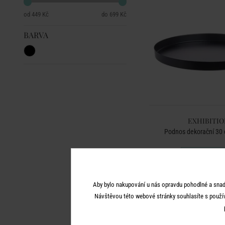
449 Kč
699 Kč
BARVA
EXHIBITIO
Podnos dekorační 30 
449 Kč
Aby bylo nakupování u nás opravdu pohodlné a snad
Návštěvou této webové stránky souhlasíte s použí