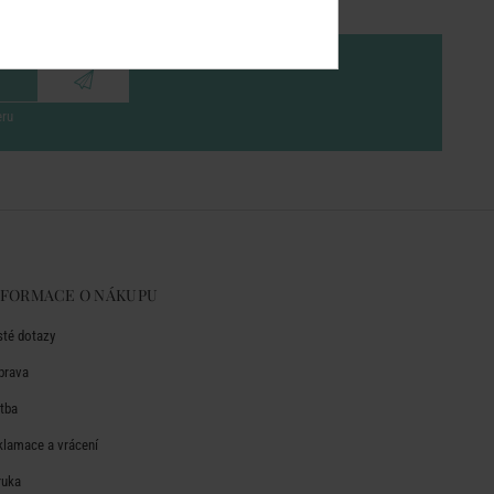
eru
NFORMACE O NÁKUPU
sté dotazy
prava
atba
klamace a vrácení
ruka