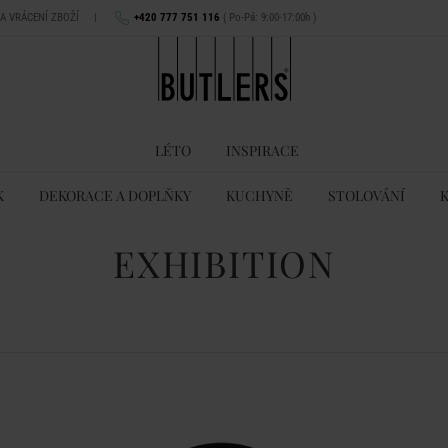
NA VRÁCENÍ ZBOŽÍ
|
+420 777 751 116
( Po-Pá: 9:00-17:00h )
LÉTO
INSPIRACE
K
DEKORACE A DOPLŇKY
KUCHYNĚ
STOLOVÁNÍ
EXHIBITION