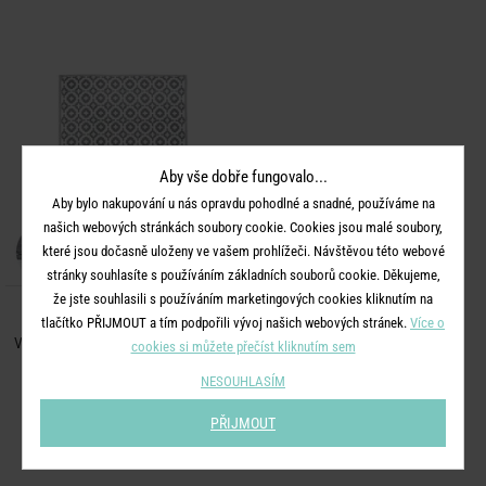
Aby vše dobře fungovalo...
Aby bylo nakupování u nás opravdu pohodlné a snadné, používáme na
našich webových stránkách soubory cookie. Cookies jsou malé soubory,
které jsou dočasně uloženy ve vašem prohlížeči. Návštěvou této webové
stránky souhlasíte s používáním základních souborů cookie. Děkujeme,
že jste souhlasili s používáním marketingových cookies kliknutím na
COLOUR CLASH
tlačítko PŘIJMOUT a tím podpořili vývoj našich webových stránek.
Více o
Venkovní koberec mozaika 150 x 90
cookies si můžete přečíst kliknutím sem
cm - šedohnědá
NESOUHLASÍM
599 Kč
PŘIJMOUT