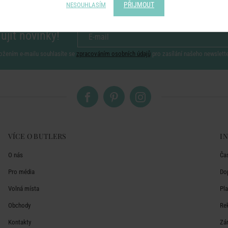
PŘIJMOUT
NESOUHLASÍM
ujít novinky!
ožením e-mailu souhlasíte se
zpracováním osobních údajů
pro zasílání našeho newslett
VÍCE O BUTLERS
I
O nás
Ča
Pro média
Do
Volná místa
Pl
Obchody
Re
Kontakty
Zá