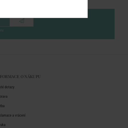
eru
NFORMACE O NÁKUPU
sté dotazy
prava
atba
klamace a vrácení
ruka