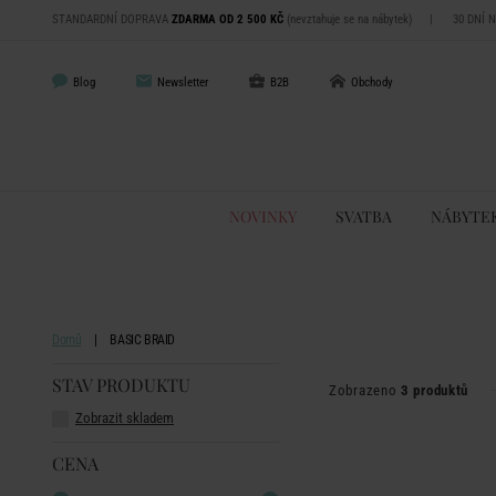
STANDARDNÍ DOPRAVA
ZDARMA OD 2 500 KČ
(nevztahuje se na nábytek)
|
30 DNÍ 
Blog
Newsletter
B2B
Obchody
NOVINKY
SVATBA
NÁBYTE
Domů
BASIC BRAID
STAV PRODUKTU
Zobrazeno
3 produktů
Zobrazit skladem
CENA