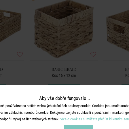
ID
BASIC BRAID
B
cm
Koš 16 x 12 cm
Ko
199 Kč
Aby vše dobře fungovalo...
né, používáme na našich webových stránkách soubory cookie. Cookies jsou malé soubor
váním základních souborů cookie. Děkujeme, že jste souhlasili s používáním marketingo
podpořili vývoj našich webových stránek.
Více o cookies si můžete přečíst kliknutím se