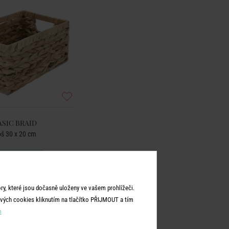
ASIC BRAID
š 30 x 20 cm
399 Kč
y, které jsou dočasně uloženy ve vašem prohlížeči.
vých cookies kliknutím na tlačítko PŘIJMOUT a tím
m