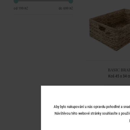
199 Kč
699 Kč
BASIC BRA
Koš 45 x 34 
699 Kč
Aby bylo nakupování u nás opravdu pohodlné a snad
Návštěvou této webové stránky souhlasíte s použí