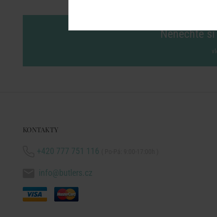
Nenechte si 
vl
KONTAKTY
+420 777 751 116
( Po-Pá: 9:00-17:00h )
info@butlers.cz