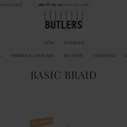
NA VRÁCENÍ ZBOŽÍ
|
+420 777 751 116
( Po-Pá: 9:00-17:00h )
LÉTO
INSPIRACE
K
DEKORACE A DOPLŇKY
KUCHYNĚ
STOLOVÁNÍ
BASIC BRAID
BESTSELLER