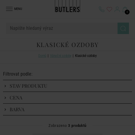
MENU
0
KLASICKÉ OZDOBY
Domů
Vánoční ozdoby
Klasické ozdoby
Filtrovat podle:
STAV PRODUKTU
CENA
BARVA
Zobrazeno
3 produktů