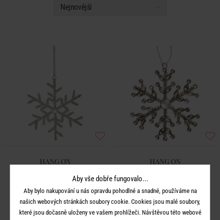
HANG ON
HANG ON
Ozdoba sněhová vločka - stříbrná
Ozdoba sněhová vločka 11 cm
Aby vše dobře fungovalo...
Aby bylo nakupování u nás opravdu pohodlné a snadné, používáme na
149 Kč
149 Kč
našich webových stránkách soubory cookie. Cookies jsou malé soubory,
které jsou dočasně uloženy ve vašem prohlížeči. Návštěvou této webové