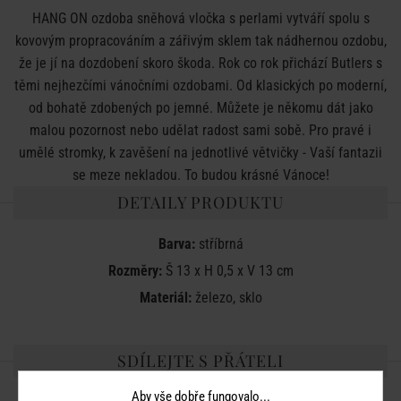
HANG ON ozdoba sněhová vločka s perlami vytváří spolu s
kovovým propracováním a zářivým sklem tak nádhernou ozdobu,
že je jí na dozdobení skoro škoda. Rok co rok přichází Butlers s
těmi nejhezčími vánočními ozdobami. Od klasických po moderní,
od bohatě zdobených po jemné. Můžete je někomu dát jako
malou pozornost nebo udělat radost sami sobě. Pro pravé i
umělé stromky, k zavěšení na jednotlivé větvičky - Vaší fantazii
se meze nekladou. To budou krásné Vánoce!
DETAILY PRODUKTU
Barva:
stříbrná
Rozměry:
Š 13 x H 0,5 x V 13 cm
Materiál:
železo, sklo
SDÍLEJTE S PŘÁTELI
Aby vše dobře fungovalo...