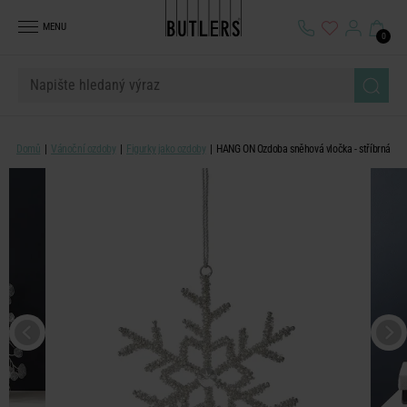
MENU
0
Domů
Vánoční ozdoby
Figurky jako ozdoby
HANG ON Ozdoba sněhová vločka - stříbrná