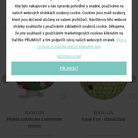
Aby bylo nakupování u nás opravdu pohodlné a snadné, používáme na
našich webových stránkách soubory cookie. Cookies jsou malé soubory,
které jsou dočasně uloženy ve vašem prohlížeči. Návštěvou této webové
stránky souhlasíte s používáním základních souborů cookie. Děkujeme,
DALŠÍ PRODUKTY ZE SÉRIE
že jste souhlasili s používáním marketingových cookies kliknutím na
tlačítko PŘIJMOUT a tím podpořili vývoj našich webových stránek.
Více o
cookies si můžete přečíst kliknutím sem
NESOUHLASÍM
PŘIJMOUT
HANG ON
HANG ON
Plstěná ozdoba pes s adventním
Koule 8 cm - růžová/zlatá
věncem