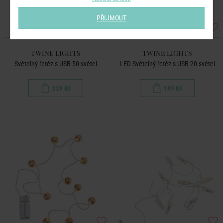
PŘIJMOUT
TWINE LIGHTS
TWINE LIGHTS
Světelný řetěz s USB 50 světel
LED Světelný řetěz s USB 20 světel
229 Kč
149 Kč