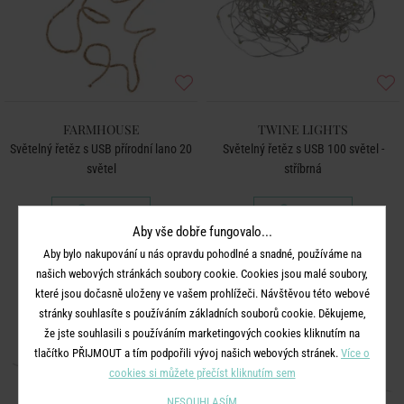
FARMHOUSE
TWINE LIGHTS
Světelný řetěz s USB přírodní lano 20
Světelný řetěz s USB 100 světel -
světel
stříbrná
349 Kč
399 Kč
Aby vše dobře fungovalo...
Aby bylo nakupování u nás opravdu pohodlné a snadné, používáme na
našich webových stránkách soubory cookie. Cookies jsou malé soubory,
které jsou dočasně uloženy ve vašem prohlížeči. Návštěvou této webové
stránky souhlasíte s používáním základních souborů cookie. Děkujeme,
že jste souhlasili s používáním marketingových cookies kliknutím na
tlačítko PŘIJMOUT a tím podpořili vývoj našich webových stránek.
Více o
cookies si můžete přečíst kliknutím sem
NESOUHLASÍM