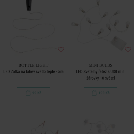
BOTTLE LIGHT
MINI BULBS
LED Zátka na láhev světlo teplé - bílá
LED Světelný řetěz s USB mini
žárovky 10 světel
99 Kč
199 Kč