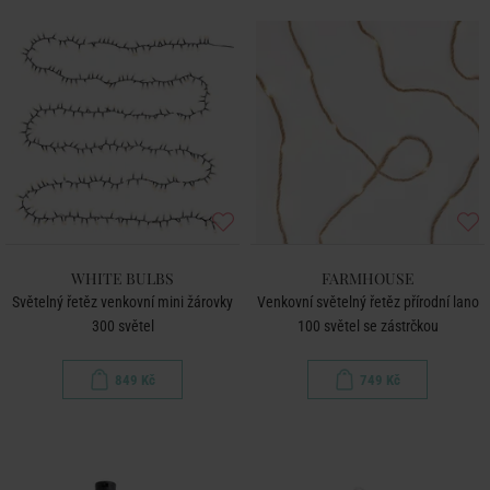
WHITE BULBS
FARMHOUSE
Světelný řetěz venkovní mini žárovky
Venkovní světelný řetěz přírodní lano
300 světel
100 světel se zástrčkou
849 Kč
749 Kč