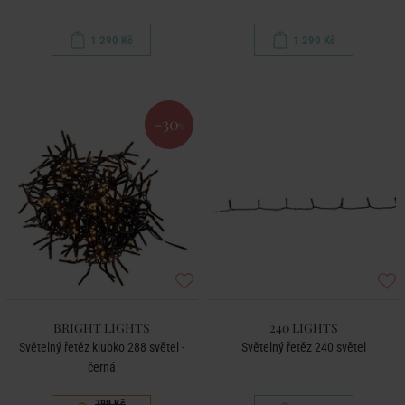
1 290 Kč
1 290 Kč
-30
%
BRIGHT LIGHTS
240 LIGHTS
Světelný řetěz klubko 288 světel -
Světelný řetěz 240 světel
černá
799 Kč