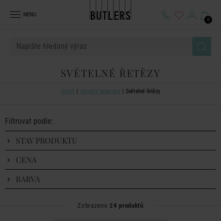
MENU
0
SVĚTELNÉ ŘETĚZY
Domů
Vánoční dekorace
Světelné řetězy
Filtrovat podle:
STAV PRODUKTU
CENA
BARVA
Zobrazeno
24 produktů