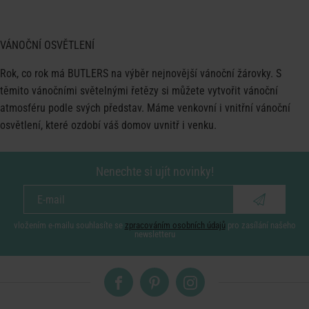
VÁNOČNÍ OSVĚTLENÍ
Rok, co rok má BUTLERS na výběr nejnovější vánoční žárovky. S
těmito vánočními světelnými řetězy si můžete vytvořit vánoční
atmosféru podle svých představ. Máme venkovní i vnitřní vánoční
osvětlení, které ozdobí váš domov uvnitř i venku.
Nenechte si ujít novinky!
vložením e-mailu souhlasíte se
zpracováním osobních údajů
pro zasílání našeho
newsletteru