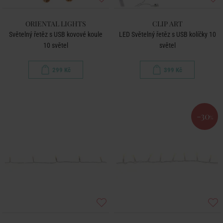
ORIENTAL LIGHTS
CLIP ART
Světelný řetěz s USB kovové koule
LED Světelný řetěz s USB kolíčky 10
10 světel
světel
299 Kč
399 Kč
-30
%