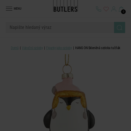
MENU
0
Domů
Vánoční ozdoby
Figurky jako ozdoby
HANG ON Skleněná ozdoba tučňák