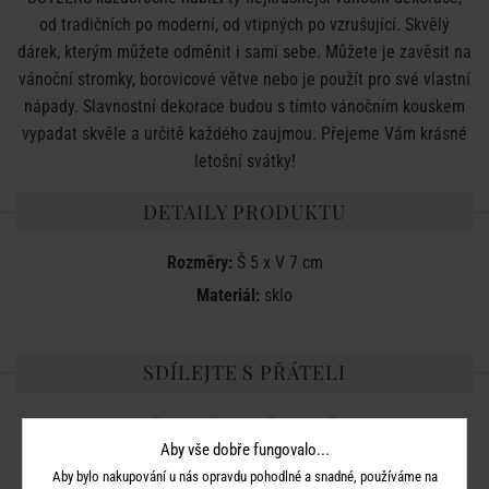
od tradičních po moderní, od vtipných po vzrušující. Skvělý
dárek, kterým můžete odměnit i sami sebe. Můžete je zavěsit na
vánoční stromky, borovicové větve nebo je použít pro své vlastní
nápady. Slavnostní dekorace budou s tímto vánočním kouskem
vypadat skvěle a určitě každého zaujmou. Přejeme Vám krásné
letošní svátky!
DETAILY PRODUKTU
Rozměry:
Š 5 x V 7 cm
Materiál:
sklo
SDÍLEJTE S PŘÁTELI
Aby vše dobře fungovalo...
Aby bylo nakupování u nás opravdu pohodlné a snadné, používáme na