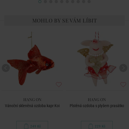
MOHLO BY SE VÁM LÍBIT
HANG ON
HANG ON
Vánoční skleněná ozdoba kapr Koi
Plstěná ozdoba s plyšem prasátko
249 Kč
229 Kč