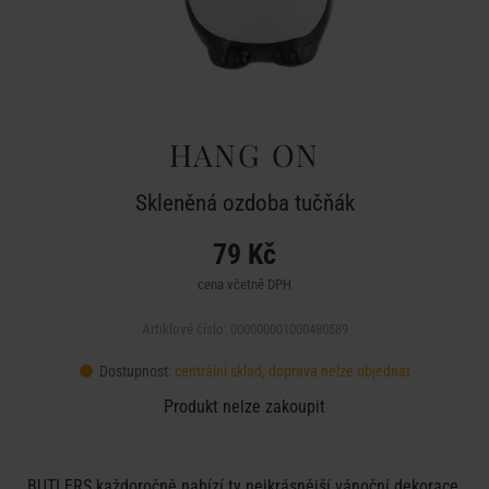
HANG ON
Skleněná ozdoba tučňák
79 Kč
cena včetně DPH
Artiklové číslo: 000000001000480589
Dostupnost:
centrální sklad, doprava nelze objednat
Produkt nelze zakoupit
BUTLERS každoročně nabízí ty nejkrásnější vánoční dekorace,