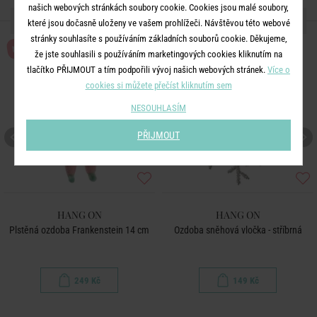
našich webových stránkách soubory cookie. Cookies jsou malé soubory,
DALŠÍ PRODUKTY ZE SÉRIE
které jsou dočasně uloženy ve vašem prohlížeči. Návštěvou této webové
stránky souhlasíte s používáním základních souborů cookie. Děkujeme,
NOVÉ!
že jste souhlasili s používáním marketingových cookies kliknutím na
tlačítko PŘIJMOUT a tím podpořili vývoj našich webových stránek.
Více o
cookies si můžete přečíst kliknutím sem
NESOUHLASÍM
PŘIJMOUT
HANG ON
HANG ON
Plstěná ozdoba Frankenstein 14 cm
Ozdoba sněhová vločka - stříbrná
249 Kč
149 Kč