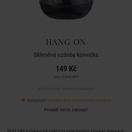
HANG ON
Skleněná ozdoba konvička
149 Kč
cena včetně DPH
Artiklové číslo: 000000001000480591
Dostupnost:
centrální sklad, doprava nelze objednat
Produkt nelze zakoupit
BUTLERS každoročně nabízí ty nejkrásnější vánoční dekorace,