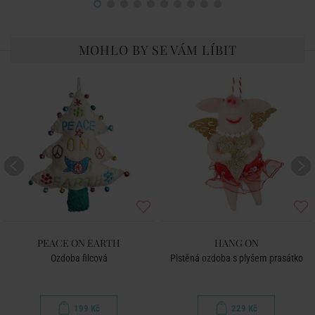
MOHLO BY SE VÁM LÍBIT
PEACE ON EARTH
HANG ON
Ozdoba filcová
Plstěná ozdoba s plyšem prasátko
199 Kč
229 Kč