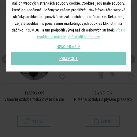
našich webových stránkách soubory cookie. Cookies jsou malé soubory,
DALŠÍ PRODUKTY ZE SÉRIE
které jsou dočasně uloženy ve vašem prohlížeči. Návštěvou této webové
stránky souhlasíte s používáním základních souborů cookie. Děkujeme,
že jste souhlasili s používáním marketingových cookies kliknutím na
tlačítko PŘIJMOUT a tím podpořili vývoj našich webových stránek.
Více o
cookies si můžete přečíst kliknutím sem
NESOUHLASÍM
PŘIJMOUT
HANG ON
HANG ON
Vánoční ozdoba fotbalový míč 6 cm
Plstěná ozdoba s plyšem prasátko
129 Kč
229 Kč