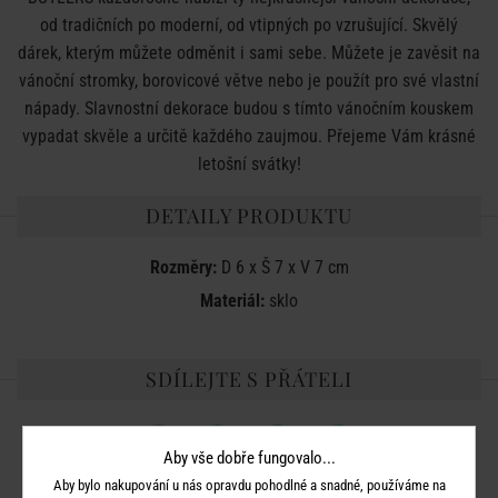
od tradičních po moderní, od vtipných po vzrušující. Skvělý
dárek, kterým můžete odměnit i sami sebe. Můžete je zavěsit na
vánoční stromky, borovicové větve nebo je použít pro své vlastní
nápady. Slavnostní dekorace budou s tímto vánočním kouskem
vypadat skvěle a určitě každého zaujmou. Přejeme Vám krásné
letošní svátky!
DETAILY PRODUKTU
Rozměry:
D 6 x Š 7 x V 7 cm
Materiál:
sklo
SDÍLEJTE S PŘÁTELI
Aby vše dobře fungovalo...
Aby bylo nakupování u nás opravdu pohodlné a snadné, používáme na