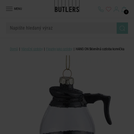
MENU
0
Domů
Vánoční ozdoby
Figurky jako ozdoby
HANG ON Skleněná ozdoba konvička