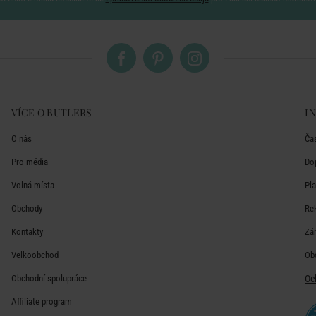
VÍCE O BUTLERS
I
O nás
Ča
Pro média
Do
Volná místa
Pl
Obchody
Re
Kontakty
Zá
Velkoobchod
Ob
Obchodní spolupráce
Oc
Affiliate program