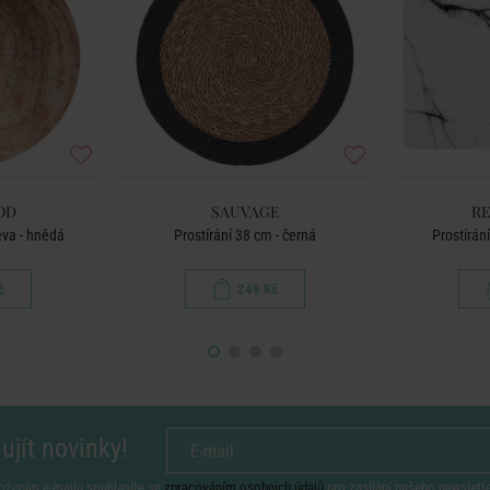
OD
SAUVAGE
RE
eva - hnědá
Prostírání 38 cm - černá
Prostírán
č
249 Kč
ujít novinky!
ožením e-mailu souhlasíte se
zpracováním osobních údajů
pro zasílání našeho newslett