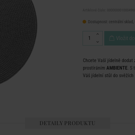
Artiklové číslo: 000000001000496
Dostupnost:
centrální sklad,
Vložit do
Chcete Vaší jídelně dodat 
prostíráním
AMBIENTE
. S
Váš jídelní stůl do svěžíc
DETAILY PRODUKTU