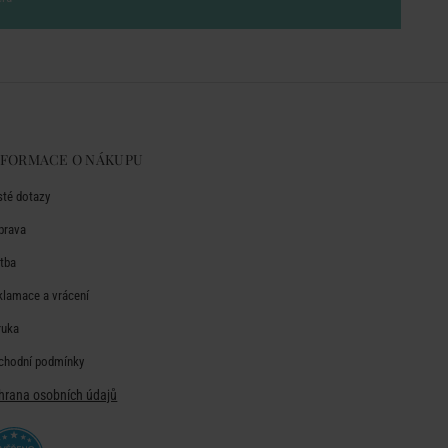
NFORMACE O NÁKUPU
sté dotazy
prava
atba
klamace a vrácení
ruka
chodní podmínky
hrana osobních údajů