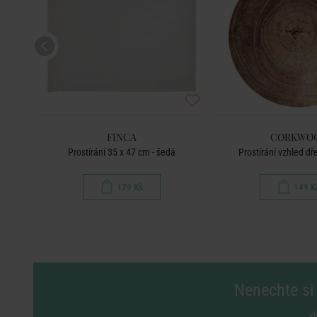
FINCA
CORKWO
vá
Prostírání 35 x 47 cm - šedá
Prostírání vzhled dř
179 Kč
149 K
Nenechte si 
vl