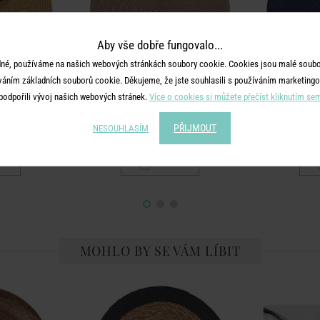
Aby vše dobře fungovalo...
né, používáme na našich webových stránkách soubory cookie. Cookies jsou malé soubor
váním základních souborů cookie. Děkujeme, že jste souhlasili s používáním marketingo
podpořili vývoj našich webových stránek.
Více o cookies si můžete přečíst kliknutím se
TE
AMBIENTE
A
PŘIJMOUT
 tm. zlatá
Prostírání kulaté - šedohnědá
Prostírání k
NESOUHLASÍM
č
199 Kč
MOHLO BY SE VÁM LÍBIT