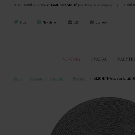
STANDARDNÍ DOPRAVA
ZDARMA OD 2 500 KČ
(nevztahuje se na nábytek)
|
30 DNÍ 
Blog
Newsletter
B2B
Obchody
NOVINKY
SVATBA
NÁBYTE
Domů
Stolování
K prostření
Prostírání
AMBIENTE Prostírání kulaté 3