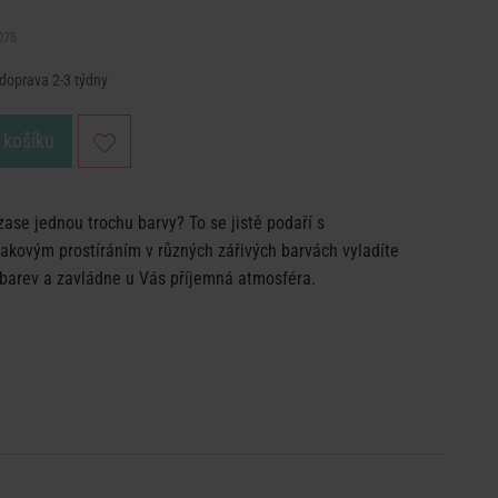
075
 doprava 2-3 týdny
 košíku
zase jednou trochu barvy? To se jistě podaří s
 takovým prostíráním v různých zářivých barvách vyladíte
h barev a zavládne u Vás příjemná atmosféra.