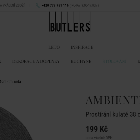
NA VRÁCENÍ ZBOŽÍ
|
+420 777 751 116
( Po-Pá: 9:00-17:00h )
LÉTO
INSPIRACE
K
DEKORACE A DOPLŇKY
KUCHYNĚ
STOLOVÁNÍ
8 cm - tm. šedá
AMBIENT
Prostírání kulaté 38 
199 Kč
cena včetně DPH