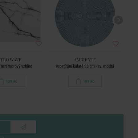
TRO WAVE
AMBIENTE
í mramorový vzhled
Prostírání kulaté 38 cm - sv. modrá
Pr
129 Kč
199 Kč
eru