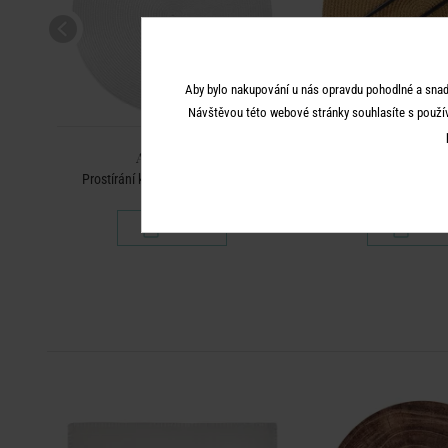
Aby bylo nakupování u nás opravdu pohodlné a snad
Návštěvou této webové stránky souhlasíte s použí
AMBIENTE
AMBIEN
ná
Prostírání kulaté 38 cm - sv. šedá
Prostírání kulaté -
199 Kč
199 K