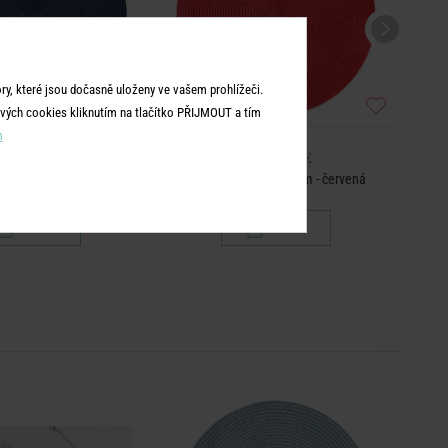
y, které jsou dočasně uloženy ve vašem prohlížeči.
vých cookies kliknutím na tlačítko PŘIJMOUT a tím
m
MBIENTE
AMBIENTE
ulaté 38 cm - tm. modrá
Prostírání kulaté 38 cm - červená
199 Kč
199 Kč