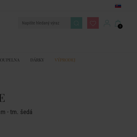
0
KOUPELNA
DÁRKY
VÝPRODEJ
E
cm - tm. šedá