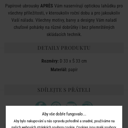
Papírové ubrousky
APRÈS
Vám naservírují optickou lahůdku pro
všechny příležitosti, v kteroukoliv roční dobu a pro jakoukoliv
Vaší náladu. Všechny motivy, barvy a designy Vám naladí
chuťové pohárky na různé dobrůtky i bez přemrštěných
skládacích technik.
DETAILY PRODUKTU
Rozměry:
D 33 x Š 33 cm
Materiál:
papír
SDÍLEJTE S PŘÁTELI
Aby vše dobře fungovalo...
Aby bylo nakupování u nás opravdu pohodlné a snadné, používáme na
našich webových stránkách soubory cookie. Cookies jsou malé soubory,