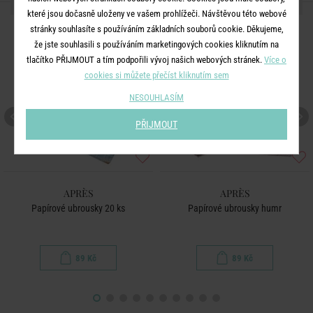
DALŠÍ PRODUKTY ZE SÉRIE
které jsou dočasně uloženy ve vašem prohlížeči. Návštěvou této webové
stránky souhlasíte s používáním základních souborů cookie. Děkujeme,
že jste souhlasili s používáním marketingových cookies kliknutím na
tlačítko PŘIJMOUT a tím podpořili vývoj našich webových stránek.
Více o
cookies si můžete přečíst kliknutím sem
NESOUHLASÍM
PŘIJMOUT
APRÈS
APRÈS
Papírové ubrousky 20 ks
Papírové ubrousky humr
89 Kč
89 Kč