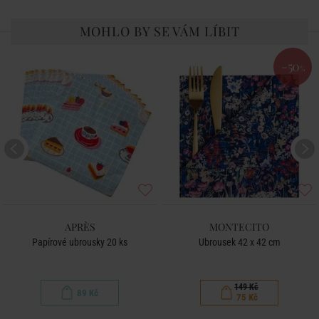
MOHLO BY SE VÁM LÍBIT
-50
%
APRÈS
MONTECITO
Papírové ubrousky 20 ks
Ubrousek 42 x 42 cm
149 Kč
89 Kč
75 Kč