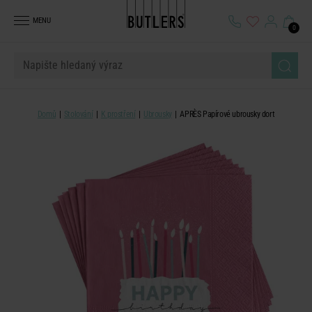
MENU
0
Domů
Stolování
K prostření
Ubrousky
APRÈS Papírové ubrousky dort