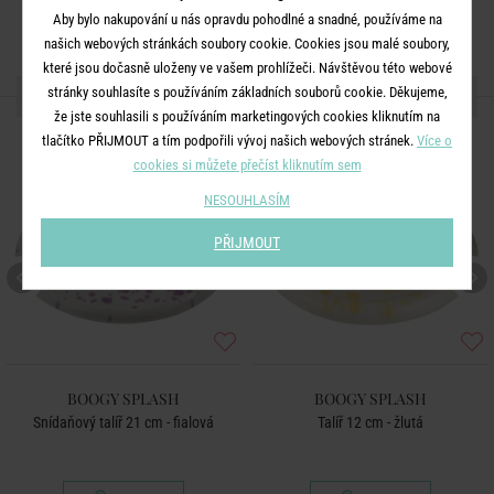
Aby bylo nakupování u nás opravdu pohodlné a snadné, používáme na
našich webových stránkách soubory cookie. Cookies jsou malé soubory,
které jsou dočasně uloženy ve vašem prohlížeči. Návštěvou této webové
DALŠÍ PRODUKTY ZE SÉRIE
stránky souhlasíte s používáním základních souborů cookie. Děkujeme,
že jste souhlasili s používáním marketingových cookies kliknutím na
tlačítko PŘIJMOUT a tím podpořili vývoj našich webových stránek.
Více o
cookies si můžete přečíst kliknutím sem
NESOUHLASÍM
PŘIJMOUT
BOOGY SPLASH
BOOGY SPLASH
Snídaňový talíř 21 cm - fialová
Talíř 12 cm - žlutá