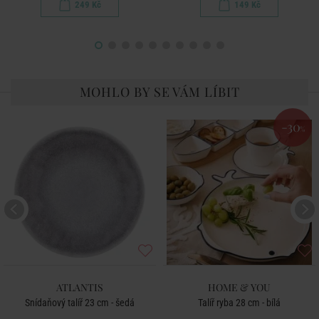
249 Kč
149 Kč
MOHLO BY SE VÁM LÍBIT
-30
%
ATLANTIS
HOME & YOU
Snídaňový talíř 23 cm - šedá
Talíř ryba 28 cm - bílá