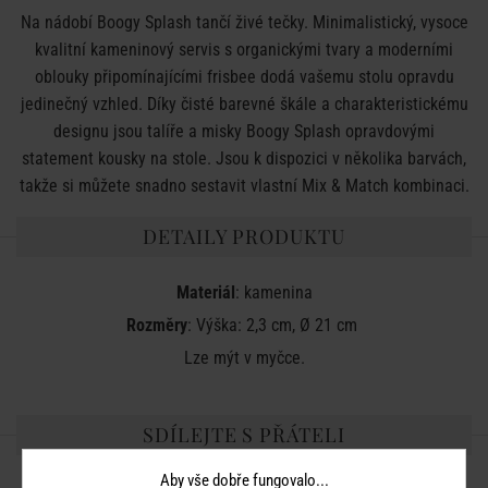
Na nádobí Boogy Splash tančí živé tečky. Minimalistický, vysoce
kvalitní kameninový servis s organickými tvary a moderními
oblouky připomínajícími frisbee dodá vašemu stolu opravdu
jedinečný vzhled. Díky čisté barevné škále a charakteristickému
designu jsou talíře a misky Boogy Splash opravdovými
statement kousky na stole. Jsou k dispozici v několika barvách,
takže si můžete snadno sestavit vlastní Mix & Match kombinaci.
DETAILY PRODUKTU
Materiál
: kamenina
Rozměry
: Výška: 2,3 cm, Ø 21 cm
Lze mýt v myčce.
SDÍLEJTE S PŘÁTELI
Aby vše dobře fungovalo...