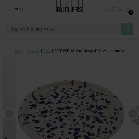
MENU
0
Domů
Stolování
Talíře
BOOGY SPLASH Snídaňový talíř 21 cm - tm. modrá