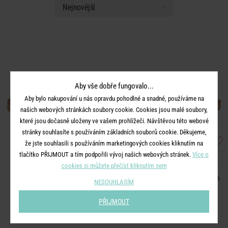
Aby vše dobře fungovalo...
Aby bylo nakupování u nás opravdu pohodlné a snadné, používáme na
našich webových stránkách soubory cookie. Cookies jsou malé soubory,
které jsou dočasně uloženy ve vašem prohlížeči. Návštěvou této webové
stránky souhlasíte s používáním základních souborů cookie. Děkujeme,
že jste souhlasili s používáním marketingových cookies kliknutím na
tlačítko PŘIJMOUT a tím podpořili vývoj našich webových stránek.
Více o
cookies si můžete přečíst kliknutím sem
FOREST
FOREST
Dekorační talíř 30 cm
Podnos z mangového dřeva 34 cm
NESOUHLASÍM
PŘIJMOUT
499 Kč
349 Kč