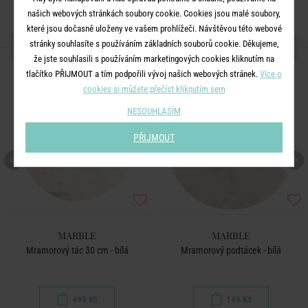
našich webových stránkách soubory cookie. Cookies jsou malé soubory,
které jsou dočasně uloženy ve vašem prohlížeči. Návštěvou této webové
stránky souhlasíte s používáním základních souborů cookie. Děkujeme,
DALŠÍ PRODUKTY ZE SÉRIE
že jste souhlasili s používáním marketingových cookies kliknutím na
tlačítko PŘIJMOUT a tím podpořili vývoj našich webových stránek.
Více o
cookies si můžete přečíst kliknutím sem
NESOUHLASÍM
PŘIJMOUT
MARBLE
MARBLE
Mramorový tác 30 cm - bílá
Mramorový podtácek - bílá
499 Kč
149 Kč