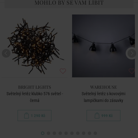
MOHLO BY SE VÁM LÍBIT
BRIGHT LIGHTS
WAREHOUSE
Světelný řetěz klubko 576 světel -
Světelný řetěz s kovovými
černá
lampičkami do zásuvky
1 290 Kč
999 Kč