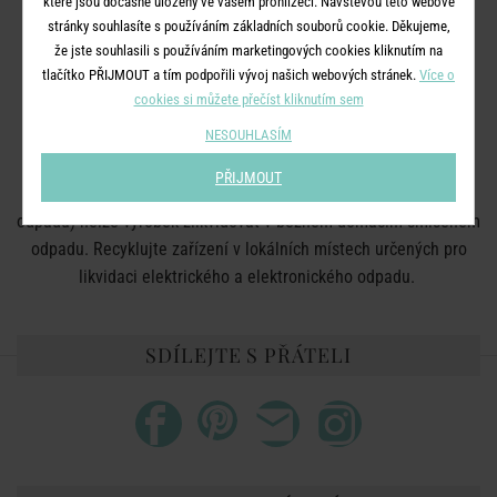
které jsou dočasně uloženy ve vašem prohlížeči. Návštěvou této webové
Třída ochrany:
III
stránky souhlasíte s používáním základních souborů cookie. Děkujeme,
že jste souhlasili s používáním marketingových cookies kliknutím na
Pouze pro vnitřní použití.
tlačítko PŘIJMOUT a tím podpořili vývoj našich webových stránek.
Více o
cookies si můžete přečíst kliknutím sem
NESOUHLASÍM
LIKVIDACE: Tento produkt odpovídá platným evropským
normám. V souladu s EU nařízením WEE (waste electrical and
PŘIJMOUT
electronic equipment – likvidace elektrického a elektronického
odpadu) nelze výrobek zlikvidovat v běžném domácím smíšeném
odpadu. Recyklujte zařízení v lokálních místech určených pro
likvidaci elektrického a elektronického odpadu.
SDÍLEJTE S PŘÁTELI