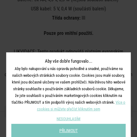
USB kabel: 5 V, 0,4 W (součástí balení)
Třída ochrany:
III
Pouze pro vnitřní použití.
LIKVIDACE: Tento produkt odpovídá platným evropským
normám. V souladu s EU nařízením WEE (waste electrical and
Aby vše dobře fungovalo...
electronic equipment – likvidace elektrického a elektronického
Aby bylo nakupování u nás opravdu pohodlné a snadné, používáme na
odpadu) nelze výrobek zlikvidovat v běžném domácím smíšeném
našich webových stránkách soubory cookie. Cookies jsou malé soubory,
odpadu. Recyklujte zařízení v lokálních místech určených pro
které jsou dočasně uloženy ve vašem prohlížeči. Návštěvou této webové
stránky souhlasíte s používáním základních souborů cookie. Děkujeme,
likvidaci elektrického a elektronického odpadu.
že jste souhlasili s používáním marketingových cookies kliknutím na
tlačítko PŘIJMOUT a tím podpořili vývoj našich webových stránek.
Více o
cookies si můžete přečíst kliknutím sem
SDÍLEJTE S PŘÁTELI
NESOUHLASÍM
PŘIJMOUT