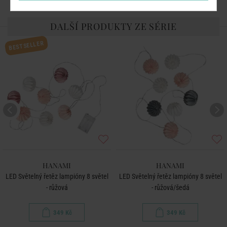
DALŠÍ PRODUKTY ZE SÉRIE
BESTSELLER
HANAMI
HANAMI
LED Světelný řetěz lampióny 8 světel
LED Světelný řetěz lampióny 8 světel
- růžová
- růžová/šedá
349 Kč
349 Kč