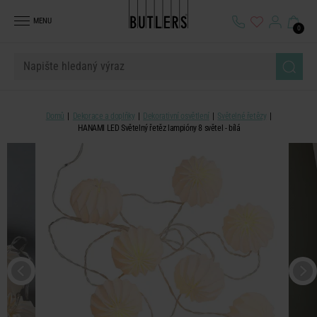
MENU
0
Domů
Dekorace a doplňky
Dekorativní osvětlení
Světelné řetězy
HANAMI LED Světelný řetěz lampióny 8 světel - bílá