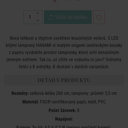
Vložit do košíku
Nová lehkost a třpytivé osvětlení kouzelných večerů. S LED
bílými lampiony HANAMI si malými origami uměleckými kousky
z papíru vyzdobíte prostor lampionky, které svítí nenásilným
jemným světlem. Tak co, už cítíte ve vzduchu to jaro? Světelný
řetěz s 8 světýlky. K dostání v dalších variantách.
DETAILY PRODUKTU
Rozměry:
celková délka 260 cm, lampiony: průměr 5,5 cm
Materiál:
FSC®-certifikovaný papír, měď, PVC
Počet žárovek:
8
Napájení:
Baterie: 3x AA, 4,5 V, 0,3 W (nejsou součástí balení)