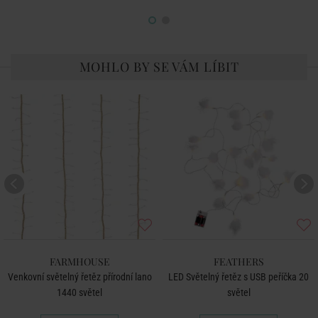
MOHLO BY SE VÁM LÍBIT
FARMHOUSE
FEATHERS
Venkovní světelný řetěz přírodní lano
LED Světelný řetěz s USB peříčka 20
1440 světel
světel