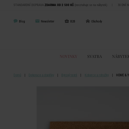
STANDARDNÍ DOPRAVA
ZDARMA OD 2 500 KČ
(nevztahuje se na nábytek)
|
30 DNÍ 
Blog
Newsletter
B2B
Obchody
NOVINKY
SVATBA
NÁBYTE
Domů
Dekorace a doplňky
Bytový textil
Koberce a rohožky
HOME & YO