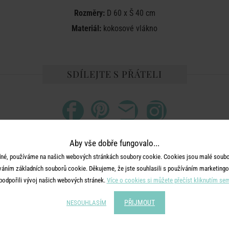
Rozměry:
D 60 x Š 40 cm
Materiál:
kokosové vlákno
SDÍLEJTE S PŘÁTELI
Aby vše dobře fungovalo...
né, používáme na našich webových stránkách soubory cookie. Cookies jsou malé soubor
DALŠÍ PRODUKTY ZE SÉRIE
váním základních souborů cookie. Děkujeme, že jste souhlasili s používáním marketingo
podpořili vývoj našich webových stránek.
Více o cookies si můžete přečíst kliknutím se
-30
%
PŘIJMOUT
NESOUHLASÍM