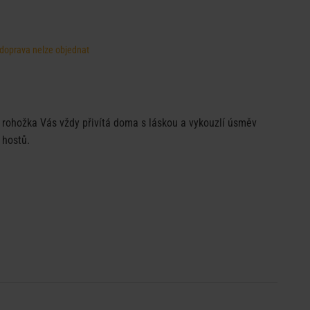
, doprava nelze objednat
 rohožka Vás vždy přivítá doma s láskou a vykouzlí úsměv
 hostů.