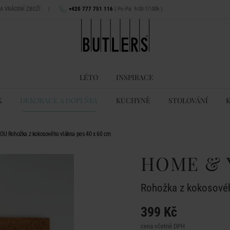
NA VRÁCENÍ ZBOŽÍ
|
+420 777 751 116
( Po-Pá: 9:00-17:00h )
LÉTO
INSPIRACE
K
DEKORACE A DOPLŇKY
KUCHYNĚ
STOLOVÁNÍ
U Rohožka z kokosového vlákna pes 40 x 60 cm
HOME & 
Rohožka z kokosovéh
399 Kč
cena včetně DPH