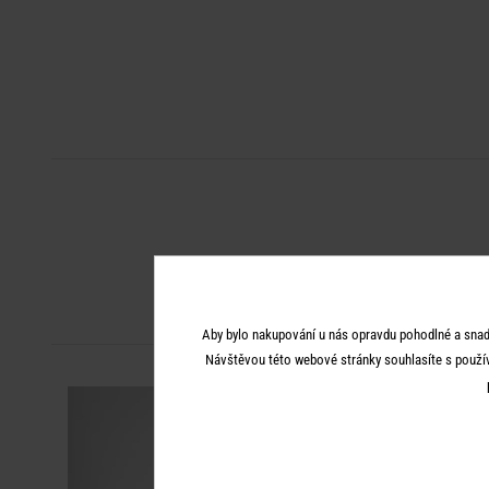
Aby bylo nakupování u nás opravdu pohodlné a snad
Návštěvou této webové stránky souhlasíte s použí
-30
%