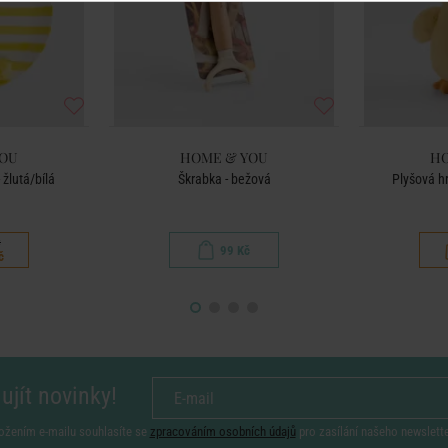
YOU
HOME & YOU
HO
 žlutá/bílá
Škrabka - bežová
Plyšová h
č
99 Kč
č
ujít novinky!
ožením e-mailu souhlasíte se
zpracováním osobních údajů
pro zasílání našeho newslett