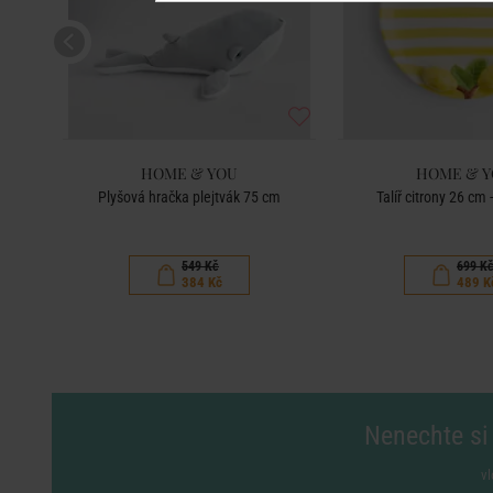
HOME & YOU
HOME & 
elená
Plyšová hračka plejtvák 75 cm
Talíř citrony 26 cm -
549 Kč
699 K
384 Kč
489 K
Nenechte si 
vl