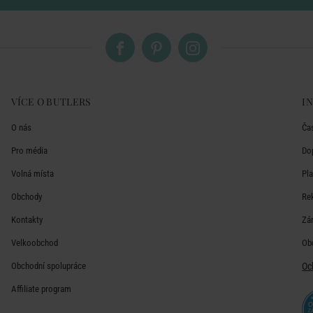
VÍCE O BUTLERS
I
O nás
Ča
Pro média
Do
Volná místa
Pl
Obchody
Re
Kontakty
Zá
Velkoobchod
Ob
Obchodní spolupráce
Oc
Affiliate program