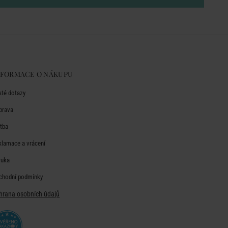
NFORMACE O NÁKUPU
sté dotazy
prava
atba
klamace a vrácení
ruka
chodní podmínky
hrana osobních údajů