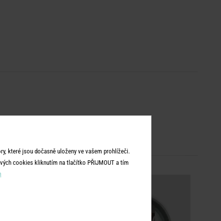
y, které jsou dočasně uloženy ve vašem prohlížeči.
vých cookies kliknutím na tlačítko PŘIJMOUT a tím
m
-30
%