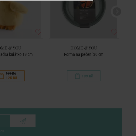
ME & YOU
HOME & YOU
račka kuřátko 19 cm
Forma na pečení 30 cm
Sada 
179 Kč
199 Kč
125 Kč
eru