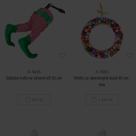
X-MAS
X-MAS
Ozdoba nohy ve stromě elf 35 cm
Věněc ze skleněných koulí 40 cm -
mix
849 Kč
1 290 Kč