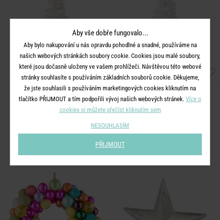
Aby vše dobře fungovalo...
Aby bylo nakupování u nás opravdu pohodlné a snadné, používáme na
našich webových stránkách soubory cookie. Cookies jsou malé soubory,
které jsou dočasně uloženy ve vašem prohlížeči. Návštěvou této webové
stránky souhlasíte s používáním základních souborů cookie. Děkujeme,
že jste souhlasili s používáním marketingových cookies kliknutím na
X-MAS
X-MAS
tlačítko PŘIJMOUT a tím podpořili vývoj našich webových stránek.
Více o
Stromeček zasněžený 20 cm
Stromek zasněžený 12 cm
cookies si můžete přečíst kliknutím sem
NESOUHLASÍM
349 Kč
149 Kč
PŘIJMOUT