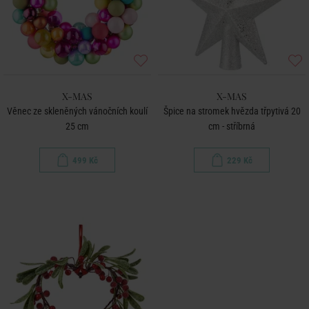
X-MAS
X-MAS
Věnec ze skleněných vánočních koulí
Špice na stromek hvězda třpytivá 20
25 cm
cm - stříbrná
499 Kč
229 Kč