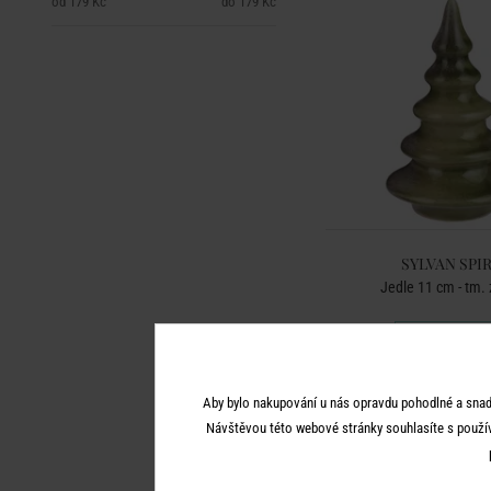
179 Kč
179 Kč
SYLVAN SPI
Jedle 11 cm - tm.
179 Kč
Aby bylo nakupování u nás opravdu pohodlné a snad
Návštěvou této webové stránky souhlasíte s použí