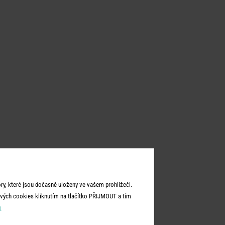
y, které jsou dočasně uloženy ve vašem prohlížeči.
vých cookies kliknutím na tlačítko PŘIJMOUT a tím
m