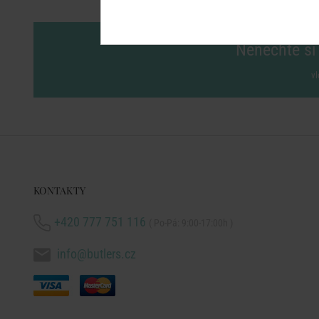
Nenechte si 
vl
KONTAKTY
+420 777 751 116
( Po-Pá: 9:00-17:00h )
info@butlers.cz