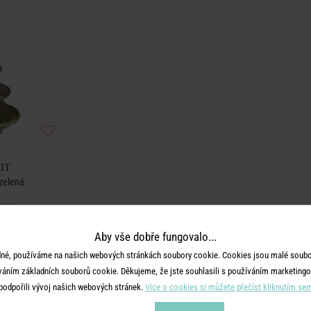
RIT
 zelená
Aby vše dobře fungovalo...
né, používáme na našich webových stránkách soubory cookie. Cookies jsou malé soubor
váním základních souborů cookie. Děkujeme, že jste souhlasili s používáním marketingo
podpořili vývoj našich webových stránek.
Více o cookies si můžete přečíst kliknutím se