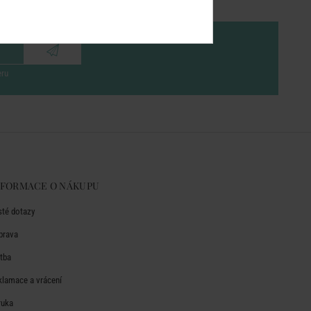
eru
NFORMACE O NÁKUPU
sté dotazy
prava
atba
klamace a vrácení
ruka