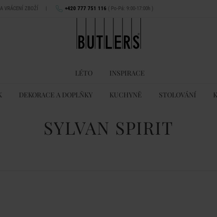
NA VRÁCENÍ ZBOŽÍ
|
+420 777 751 116
( Po-Pá: 9:00-17:00h )
LÉTO
INSPIRACE
K
DEKORACE A DOPLŇKY
KUCHYNĚ
STOLOVÁNÍ
SYLVAN SPIRIT