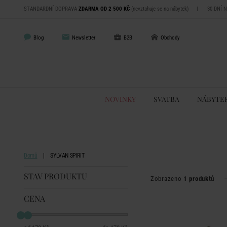
STANDARDNÍ DOPRAVA
ZDARMA OD 2 500 KČ
(nevztahuje se na nábytek)
|
30 DNÍ 
Blog
Newsletter
B2B
Obchody
NOVINKY
SVATBA
NÁBYTE
Domů
SYLVAN SPIRIT
STAV PRODUKTU
Zobrazeno
1 produktů
CENA