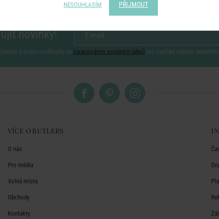
PŘIJMOUT
NESOUHLASÍM
ujít novinky!
ožením e-mailu souhlasíte se
zpracováním osobních údajů
pro zasílání našeho newslett
VÍCE O BUTLERS
I
O nás
Ča
Pro média
Do
Volná místa
Pl
Obchody
Re
Kontakty
Zá