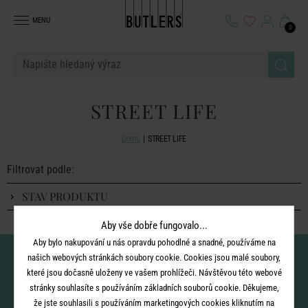
MENU
0
STREET LIFE
Domů
STREET LIFE
Filtrovat podle:
STAV PRODUKTU
Aby vše dobře fungovalo...
Aby bylo nakupování u nás opravdu pohodlné a snadné, používáme na
Nenechte si ujít novinky!
našich webových stránkách soubory cookie. Cookies jsou malé soubory,
které jsou dočasně uloženy ve vašem prohlížeči. Návštěvou této webové
stránky souhlasíte s používáním základních souborů cookie. Děkujeme,
že jste souhlasili s používáním marketingových cookies kliknutím na
vložením e-mailu souhlasíte se
zpracováním osobních údajů
pro zasílání našeho