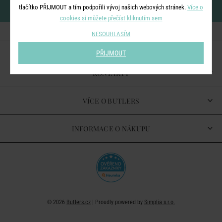
newsletteru
tlačítko PŘIJMOUT a tím podpořili vývoj našich webových stránek.
Více o
cookies si můžete přečíst kliknutím sem
NESOUHLASÍM
PŘIJMOUT
KONTAKTY
VÍCE O BUTLERS
INFORMACE O NÁKUPU
© 2026
Butlers.cz
| Proudly powered by
Simplia s.r.o.