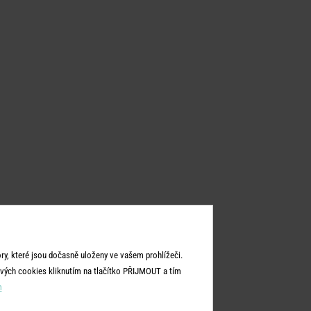
y, které jsou dočasně uloženy ve vašem prohlížeči.
vých cookies kliknutím na tlačítko PŘIJMOUT a tím
m