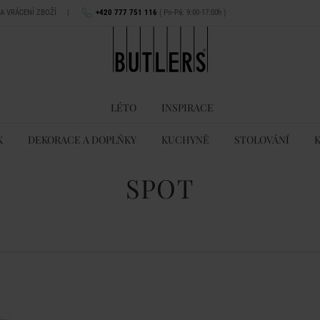
NA VRÁCENÍ ZBOŽÍ
|
+420 777 751 116
( Po-Pá: 9:00-17:00h )
LÉTO
INSPIRACE
K
DEKORACE A DOPLŇKY
KUCHYNĚ
STOLOVÁNÍ
SPOT