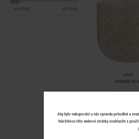
379 Kč
379 Kč
SPOT
Květináč 16 
379 Kč
Aby bylo nakupování u nás opravdu pohodlné a snad
Návštěvou této webové stránky souhlasíte s použí