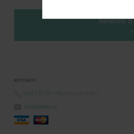
Nenechte si 
vl
KONTAKTY
+420 777 751 116
( Po-Pá: 9:00-17:00h )
info@butlers.cz