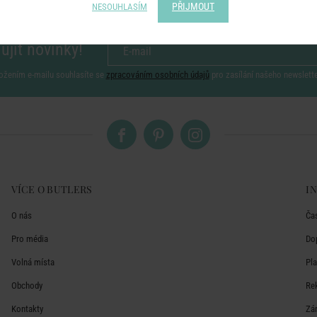
PŘIJMOUT
NESOUHLASÍM
ujít novinky!
ožením e-mailu souhlasíte se
zpracováním osobních údajů
pro zasílání našeho newslett
VÍCE O BUTLERS
I
O nás
Ča
Pro média
Do
Volná místa
Pl
Obchody
Re
Kontakty
Zá