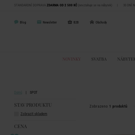
STANDARDNÍ DOPRAVA
ZDARMA OD 2 500 KČ
(nevztahuje se na nábytek)
|
30 DNÍ 
Blog
Newsletter
B2B
Obchody
NOVINKY
SVATBA
NÁBYTE
Domů
SPOT
STAV PRODUKTU
Zobrazeno
1 produktů
Zobrazit skladem
CENA