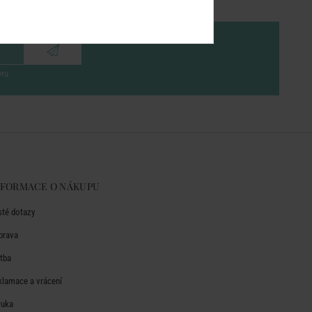
eru
NFORMACE O NÁKUPU
sté dotazy
prava
atba
klamace a vrácení
ruka