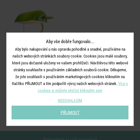
Aby vše dobře fungovalo...
Aby bylo nakupování u nás opravdu pohodlné a snadné, používáme na
našich webových stránkách soubory cookie. Cookies jsou malé soubory,
které jsou dočasně uloženy ve vašem prohlížeči. Návštěvou této webové
stránky souhlasíte s používáním základních souborů cookie. Děkujeme,
že jste souhlasili s používáním marketingových cookies kliknutím na
SENATOR
tlačítko PŘIJMOUT a tím podpořili vývoj našich webových stránek.
Více o
Stolní lampa
cookies si můžete přečíst kliknutím sem
NESOUHLASÍM
2 290 Kč
PŘIJMOUT
Nenechte si ujít novinky!